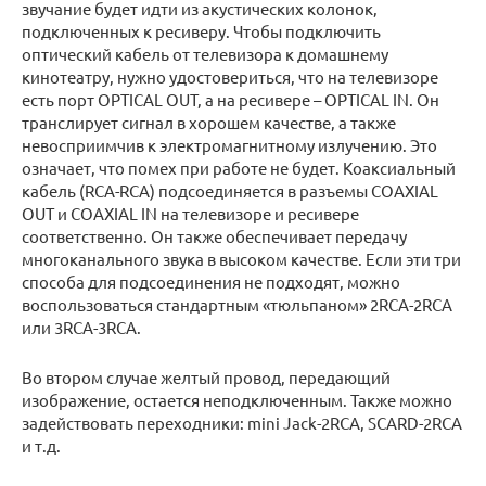
звучание будет идти из акустических колонок,
подключенных к ресиверу. Чтобы подключить
оптический кабель от телевизора к домашнему
кинотеатру, нужно удостовериться, что на телевизоре
есть порт OPTICAL OUT, а на ресивере – OPTICAL IN. Он
транслирует сигнал в хорошем качестве, а также
невосприимчив к электромагнитному излучению. Это
означает, что помех при работе не будет. Коаксиальный
кабель (RCA-RCA) подсоединяется в разъемы COAXIAL
OUT и COAXIAL IN на телевизоре и ресивере
соответственно. Он также обеспечивает передачу
многоканального звука в высоком качестве. Если эти три
способа для подсоединения не подходят, можно
воспользоваться стандартным «тюльпаном» 2RCA-2RCA
или 3RCA-3RCA.
Во втором случае желтый провод, передающий
изображение, остается неподключенным. Также можно
задействовать переходники: mini Jack-2RCA, SCARD-2RCA
и т.д.