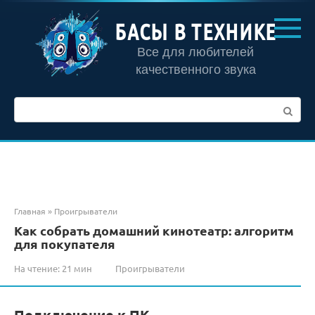
Перейти
к
БАСЫ В ТЕХНИКЕ
контенту
Все для любителей
качественного звука
Поиск:
Главная
»
Проигрыватели
Как собрать домашний кинотеатр: алгоритм
для покупателя
На чтение:
21 мин
Проигрыватели