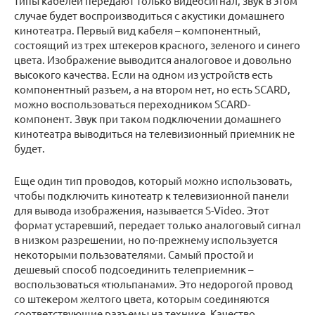
типы кабелей передают только видеосигнал, звук в этом
случае будет воспроизводиться с акустики домашнего
кинотеатра. Первый вид кабеля – компонентный,
состоящий из трех штекеров красного, зеленого и синего
цвета. Изображение выводится аналоговое и довольно
высокого качества. Если на одном из устройств есть
компонентный разъем, а на втором нет, но есть SCARD,
можно воспользоваться переходником SCARD-
компонент. Звук при таком подключении домашнего
кинотеатра выводиться на телевизионный приемник не
будет.
Еще один тип проводов, который можно использовать,
чтобы подключить кинотеатр к телевизионной панели
для вывода изображения, называется S-Video. Этот
формат устаревший, передает только аналоговый сигнал
в низком разрешении, но по-прежнему используется
некоторыми пользователями. Самый простой и
дешевый способ подсоединить телеприемник –
воспользоваться «тюльпанами». Это недорогой провод
со штекером желтого цвета, которым соединяются
соответствующие разъемы на технике. Качество