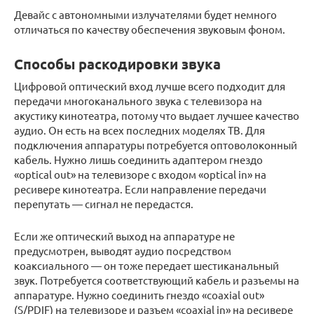
Девайс с автономными излучателями будет немного
отличаться по качеству обеспечения звуковым фоном.
Способы раскодировки звука
Цифровой оптический вход лучше всего подходит для
передачи многоканального звука с телевизора на
акустику кинотеатра, потому что выдает лучшее качество
аудио. Он есть на всех последних моделях ТВ. Для
подключения аппаратуры потребуется оптоволоконный
кабель. Нужно лишь соединить адаптером гнездо
«optical out» на телевизоре с входом «optical in» на
ресивере кинотеатра. Если направление передачи
перепутать — сигнал не передастся.
Если же оптический выход на аппаратуре не
предусмотрен, выводят аудио посредством
коаксиального — он тоже передает шестиканальный
звук. Потребуется соответствующий кабель и разъемы на
аппаратуре. Нужно соединить гнездо «coaxial out»
(S/PDIF) на телевизоре и разъем «coaxial in» на ресивере