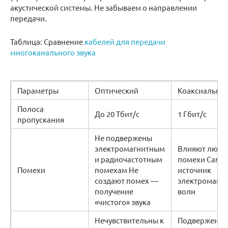
акустической системы. Не забываем о направлении
передачи.
Таблица: Сравнение
кабелей для передачи
многоканального звука
Параметры
Оптический
Коаксиальны
Полоса
До 20 Тбит/с
1 Гбит/с
пропускания
Не подвержены
электромагнитным
Влияют любы
и радиочастотным
помехи Сам
Помехи
помехам Не
источник
создают помех —
электромагн
получение
волн
«чистого» звука
Нечувствительны к
Подвержен