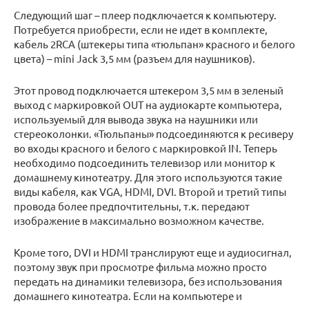
Следующий шаг – плеер подключается к компьютеру.
Потребуется приобрести, если не идет в комплекте,
кабель 2RCA (штекеры типа «тюльпан» красного и белого
цвета) – mini Jack 3,5 мм (разъем для наушников).
Этот провод подключается штекером 3,5 мм в зеленый
выход с маркировкой OUT на аудиокарте компьютера,
используемый для вывода звука на наушники или
стереоколонки. «Тюльпаны» подсоединяются к ресиверу
во входы красного и белого с маркировкой IN. Теперь
необходимо подсоединить телевизор или монитор к
домашнему кинотеатру. Для этого используются такие
виды кабеля, как VGA, HDMI, DVI. Второй и третий типы
провода более предпочтительны, т.к. передают
изображение в максимально возможном качестве.
Кроме того, DVI и HDMI транслируют еще и аудиосигнал,
поэтому звук при просмотре фильма можно просто
передать на динамики телевизора, без использования
домашнего кинотеатра. Если на компьютере и