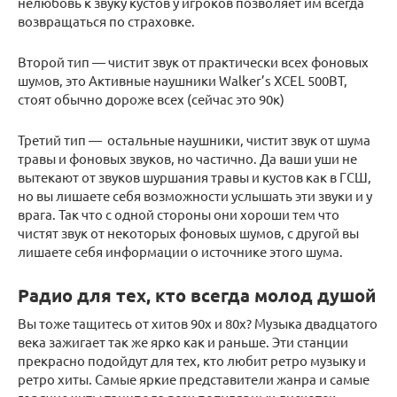
нелюбовь к звуку кустов у игроков позволяет им всегда
возвращаться по страховке.
Второй тип — чистит звук от практически всех фоновых
шумов, это Активные наушники Walker’s XCEL 500BT,
стоят обычно дороже всех (сейчас это 90к)
Третий тип — остальные наушники, чистит звук от шума
травы и фоновых звуков, но частично. Да ваши уши не
вытекают от звуков шуршания травы и кустов как в ГСШ,
но вы лишаете себя возможности услышать эти звуки и у
врага. Так что с одной стороны они хороши тем что
чистят звук от некоторых фоновых шумов, с другой вы
лишаете себя информации о источнике этого шума.
Радио для тех, кто всегда молод душой
Вы тоже тащитесь от хитов 90х и 80х? Музыка двадцатого
века зажигает так же ярко как и раньше. Эти станции
прекрасно подойдут для тех, кто любит ретро музыку и
ретро хиты. Самые яркие представители жанра и самые