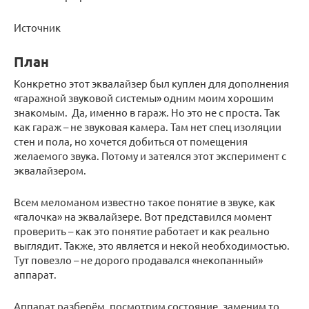
Источник
План
Конкретно этот эквалайзер был куплен для дополнения
«гаражной звуковой системы» одним моим хорошим
знакомым. Да, именно в гараж. Но это не с проста. Так
как гараж – не звуковая камера. Там нет спец изоляции
стен и пола, но хочется добиться от помещения
желаемого звука. Потому и затеялся этот эксперимент с
эквалайзером.
Всем меломаном известно такое понятие в звуке, как
«галочка» на эквалайзере. Вот представился момент
проверить – как это понятие работает и как реально
выглядит. Также, это является и некой необходимостью.
Тут повезло – не дорого продавался «некопанный»
аппарат.
Аппарат разберём, посмотрим состояние, заменим то,