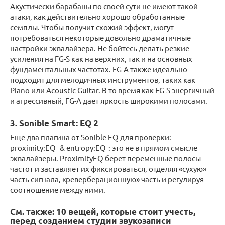
Акустически барабаны по своей сути не имеют такой
атаки, как действительно хорошо обработанные
семплы. Чтобы получит схожий эффект, могут
потребоваться некоторые довольно драматичные
настройки эквалайзера. Не бойтесь делать резкие
усиления на FG-S как на верхних, так и на основных
фундаментальных частотах. FG-A также идеально
подходит для мелодичных инструментов, таких как
Piano или Acoustic Guitar. В то время как FG-S энергичный
и агрессивный, FG-A дает яркость широкими полосами.
3. Sonible Smart: EQ 2
Еще два плагина от Sonible EQ для проверки:
proximity:EQ⁺ & entropy:EQ⁺: это не в прямом смысле
эквалайзеры. ProximityEQ берет переменные полосы
частот и заставляет их фиксироваться, отделяя «сухую»
часть сигнала, «реверберационную» часть и регулируя
соотношение между ними.
См. также: 10 вещей, которые стоит учесть,
перед созданием студии звукозаписи