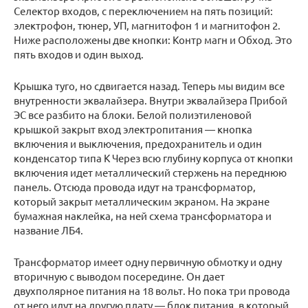
Селектор входов, с переключением на пять позиций:
электрофон, тюнер, УП, магнитофон 1 и магнитофон 2.
Ниже расположены две кнопки: Контр магн и Обход. Это
пять входов и один выход.
Крышка туго, но сдвигается назад. Теперь мы видим все
внутренности эквалайзера. Внутри эквалайзера Прибой
ЭС все разбито на блоки. Белой полиэтиленовой
крышкой закрыт вход электропитания — кнопка
включения и выключения, предохранитель и один
конденсатор типа К Через всю глубину корпуса от кнопки
включения идет металлический стержень на переднюю
панель. Отсюда провода идут на трансформатор,
который закрыт металлическим экраном. На экране
бумажная наклейка, на ней схема трансформатора и
название ЛБ4.
Трансформатор имеет одну первичную обмотку и одну
вторичную с выводом посередине. Он дает
двухполярное питания на 18 вольт. Но пока три провода
от него идут на другую плату — блок питания, в который