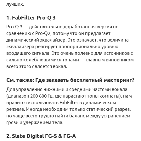
лучших.
1. FabFilter Pro-Q 3
Pro-Q 3 — действительно доработанная версия по
сравнению с Pro-Q2, потому что он предлагает
динамический эквалайзер. Это означает, что величина
эквалайзера реагирует пропорционально уровню
входящего сигнала. Это очень полезно для источников с
сильно колеблющимися тонами — главным виновником
всего этого является вокал.
См. также: Где заказать бесплатный мастеринг?
Для управления нижними и средними частями вокала
(диапазон 200-600 Гц, где нарастают тоны комнаты), нам
нравится использовать FabFilter в динамическом
режиме. Иногда необходим только статический разрез,
но чаще всего трудно найти баланс между устранением
грязи и удержанием тела.
2. Slate Digital FG-S & FG-A