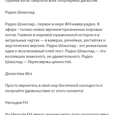
горячие хиты танцпола всех популярных дискотек.
Радио Шоколад
Радио Шоколад – первое в мире ФМ-кавер-радио. В
эфире – только новое звучание признанных мировых
хитов. Главное в мировой музыкальной истории и в
актуальных чартах — в каверах, ремейках, рестайлах и
акустических версиях. Радио Шоколад – это уникальная
идея и эксклюзивный плей-лист. Радио Шоколад — это
коллекция знакомого, но удивительного. Радио
Шоколад — Переозвучка ценностей.
Дискотека 80-х
Просто вернитесь в свой мир беспечной молодости и
получайте удовольствие от этого момента!
Мелодия FM
На Мелодiя FM звучат лучшие ретро хиты прошлого века.