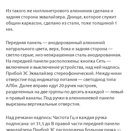
Из такого же миллиметрового алюминия сделана и
задняя сторона эквалайзера. Днище, которое служит
общим каркасом, сделано из стали, тоже толщиной 1
мм.
Передняя панель — анодированный алюминий
натурального цвета, верх, бока и задняя сторона —
светло-серые, низ неокрашенная сталь анодированная.
На передней панели расположены: кнопка Сеть —
включение и выключение устройства, над ней надпись
Прибой ЭС Эквалайзер стереофонический. Между ними
отверстие под индикатор питания — светодиод типа
АЛбн. Далее вправо идут 20 ручек настроек,
разделенных на две группы по десять в каждой — левый
и правый каналы. Под ручки в алюминиевой панели
вырезаны вертикальные отверстия.
Над речками надпись: Частота Гц и каждая ручка
подписана: от 31,5 до В правой части передней панели
эквалайзера Прибой ЭС расположена большая ручка —