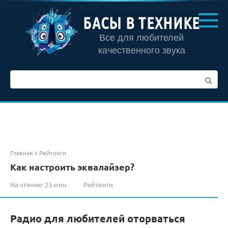
Перейти
к
БАСЫ В ТЕХНИКЕ
контенту
Все для любителей
качественного звука
Поиск:
Главная
»
Рейтинги
Как настроить эквалайзер?
На чтение:
23 мин
Рейтинги
Радио для любителей оторваться