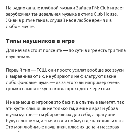
На радиоканале клубной музыки Зайцев FM: Club играет
зарубежная танцевальная музыка в стиле Club House.
Живи в ритме танца, слушай нас в любое время и в
любом месте.
Типы наушников в игре
Для начала стоит пояснить — по сути в игре есть три типа
наушников:
Первый тип — ГСШ, они просто усилят вообще все звуки
и выравнивают их, не убирают и не фильтруют какие
либо фоновые шумы — из за этого вы например очень
громко слышите кусты когда проходите через них.
И не знающих игроков это бесит, а опытные заметят, так
эти кусты слышишь не только ты, а еще и враг и убрав
шумы кустов — ты убираешь их для себя, а врагу они
будут слышимы, а значит они поймут где находишься ты.
Это мои любимые наушники, плюс их цена и массовая