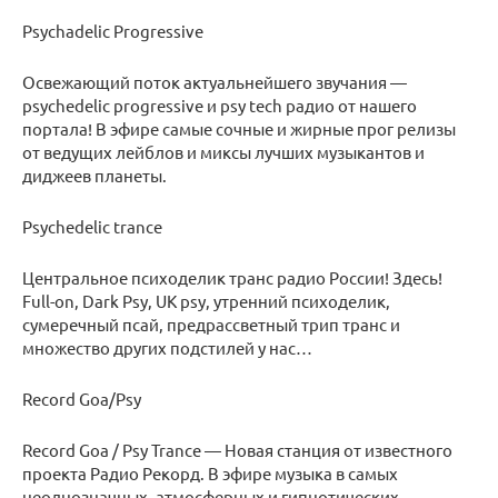
Psychadelic Progressive
Освежающий поток актуальнейшего звучания —
psychedelic progressive и psy tech радио от нашего
портала! В эфире самые сочные и жирные прог релизы
от ведущих лейблов и миксы лучших музыкантов и
диджеев планеты.
Psychedelic trance
Центральное психоделик транс радио России! Здесь!
Full-on, Dark Psy, UK psy, утренний психоделик,
сумеречный псай, предрассветный трип транс и
множество других подстилей у нас…
Record Goa/Psy
Record Goa / Psy Trance — Новая станция от известного
проекта Радио Рекорд. В эфире музыка в самых
неоднозначных, атмосферных и гипнотических