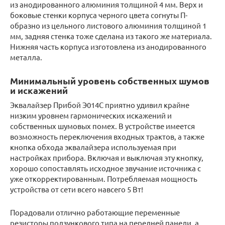
из анодированного алюминия толщиной 4 мм. Верх и
боковые стенки корпуса черного цвета согнуты П-
образно из цельного листового алюминия толщиной 1
мм, задняя стенка тоже сделана из такого же материала.
Нижняя часть корпуса изготовлена из анодированного
металла.
Минимальный уровень собственных шумов
и искажений
Эквалайзер Прибой Э014С приятно удивил крайне
низким уровнем гармонических искажений и
собственных шумовых помех. В устройстве имеется
возможность переключения входных трактов, а также
кнопка обхода эквалайзера используемая при
настройках прибора. Включая и выключая эту кнопку,
хорошо сопоставлять исходное звучание источника с
уже откорректированным. Потребляемая мощность
устройства от сети всего навсего 5 Вт!
Порадовали отлично работающие переменные
резисторы ползункового типа на передней панели, а