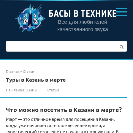
Перейти
к
БАСЫ В ТЕХНИКЕ
контенту
Все для любителей
качественного звука
Поиск:
Главная
»
Статьи
Туры в Казань в марте
На чтение:
2 мин
Статьи
Что можно посетить в Казани в марте?
Март — это отличное время для посещения Казани,
когда уже начинается теплое весеннее время, а
туристический сезон еще не начался в полную силу. В