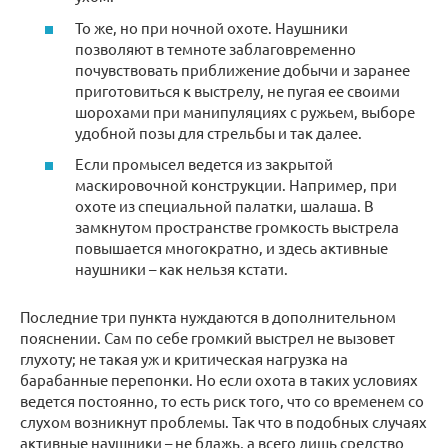
То же, но при ночной охоте. Наушники
позволяют в темноте заблаговременно
почувствовать приближение добычи и заранее
приготовиться к выстрелу, не пугая ее своими
шорохами при манипуляциях с ружьем, выборе
удобной позы для стрельбы и так далее.
Если промысел ведется из закрытой
маскировочной конструкции. Например, при
охоте из специальной палатки, шалаша. В
замкнутом пространстве громкость выстрела
повышается многократно, и здесь активные
наушники – как нельзя кстати.
Последние три пункта нуждаются в дополнительном
пояснении. Сам по себе громкий выстрел не вызовет
глухоту; не такая уж и критическая нагрузка на
барабанные перепонки. Но если охота в таких условиях
ведется постоянно, то есть риск того, что со временем со
слухом возникнут проблемы. Так что в подобных случаях
активные наушники – не блажь, а всего лишь средство