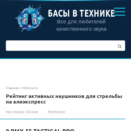
Перейти
к
БАСЫ В ТЕХНИКЕ
контенту
Все для любителей
качественного звука
Поиск:
Главная
»
Рейтинги
Рейтинг активных наушников для стрельбы
на алиэкспресс
На чтение:
24 мин
Рейтинги