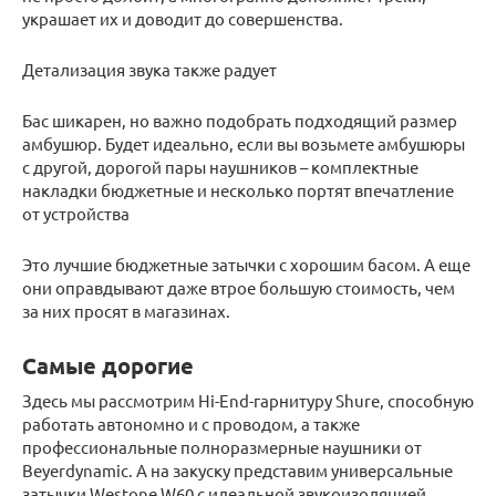
украшает их и доводит до совершенства.
Детализация звука также радует
Бас шикарен, но важно подобрать подходящий размер
амбушюр. Будет идеально, если вы возьмете амбушюры
с другой, дорогой пары наушников – комплектные
накладки бюджетные и несколько портят впечатление
от устройства
Это лучшие бюджетные затычки с хорошим басом. А еще
они оправдывают даже втрое большую стоимость, чем
за них просят в магазинах.
Самые дорогие
Здесь мы рассмотрим Hi-End-гарнитуру Shure, способную
работать автономно и с проводом, а также
профессиональные полноразмерные наушники от
Beyerdynamic. А на закуску представим универсальные
затычки Westone W60 с идеальной звукоизоляцией.