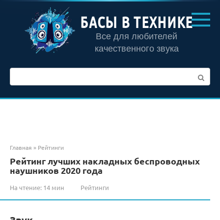
Перейти
к
БАСЫ В ТЕХНИКЕ
контенту
Все для любителей
качественного звука
Поиск:
Главная
»
Рейтинги
Рейтинг лучших накладных беспроводных
наушников 2020 года
На чтение:
14 мин
Рейтинги