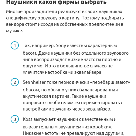
Наушники какой фирмы выбрать
Многие производители реализуют в своих наушниках
специфическую звуковую картину. Поэтому подбирать
вендора стоит исходя из собственных предпочтений в
музыке.
Так, например, Sony известны характерным
басом. Даже наушники без отдельного звукового
чипа воспроизводят низкие частоты плотно и
ощутимо. И это в большинстве случаев не
«лечится» настройками эквалайзера.
Sennheiser тоже периодически «перебарщивают»
с басом, но обычно у них сбалансированная
акустическая картина. Такие наушники
понравятся любителям экспериментировать с
настройками звучания через эквалайзер.
Koss выпускает наушники с качественным и
выразительным звучанием «из коробки».
Никакие частоты не превалируют над другими,