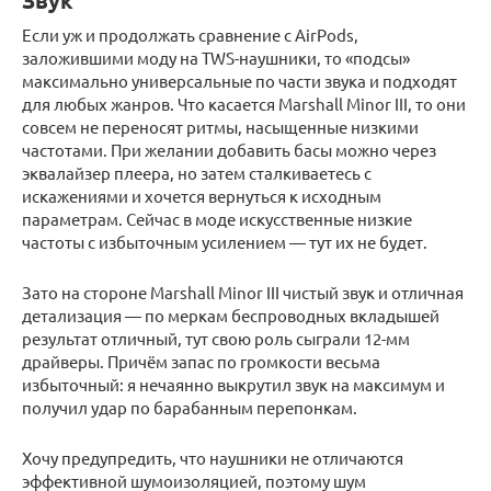
Звук
Если уж и продолжать сравнение с AirPods,
заложившими моду на TWS-наушники, то «подсы»
максимально универсальные по части звука и подходят
для любых жанров. Что касается Marshall Minor III, то они
совсем не переносят ритмы, насыщенные низкими
частотами. При желании добавить басы можно через
эквалайзер плеера, но затем сталкиваетесь с
искажениями и хочется вернуться к исходным
параметрам. Сейчас в моде искусственные низкие
частоты с избыточным усилением — тут их не будет.
Зато на стороне Marshall Minor III чистый звук и отличная
детализация — по меркам беспроводных вкладышей
результат отличный, тут свою роль сыграли 12-мм
драйверы. Причём запас по громкости весьма
избыточный: я нечаянно выкрутил звук на максимум и
получил удар по барабанным перепонкам.
Хочу предупредить, что наушники не отличаются
эффективной шумоизоляцией, поэтому шум