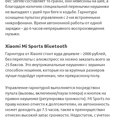
Вес SBH80 составляет 16 грамм, они невесомы на шее, а
благодаря наличию специальной перемычки наушники
не выпадают с ушей при беге и ходьбе. Гарнитура
оснащена пультом управления с 2-мя встроенными
микрофонами. Время автономной работы от одной
зарядки – до 6 часов непрерывного воспроизведения
музыки.
Xiaomi Mi Sports Bluetooth
Гарнитура от Xiaomi стоит куда дешевле – 2000 рублей,
без переплаты с алиэкспресс их можно заказать всего за
25 баксов. Это внутриканальные наушники с заушным
способом ношения, которые из-за крупных размеров
лучше подойдут мужчинам, чем прекрасному полу.
Управление гарнитурой выполняется посредством
пульта (вызовы, включение/пауза плеера) и кнопок на
правом наушнике (регулировка громкости). Mi Sports по
праву можно отнести к долгожителям, их автономность
может доходить до 7.5 часов, также к преимуществам
отнесем высокий запас громкости. Недостаток, с учетом