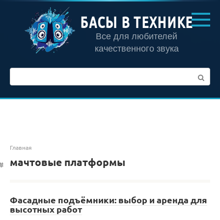
Перейти
к
БАСЫ В ТЕХНИКЕ
контенту
Все для любителей
качественного звука
Поиск:
Главная
мачтовые платформы
Фасадные подъёмники: выбор и аренда для
высотных работ