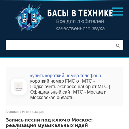
Перейти
к
БАСЫ В ТЕХНИКЕ
контенту
Все для любителей
качественного звука
Поиск:
купить короткий номер телефона
—
короткий номер FMC от МТС -
Подключить экспресс-набор от МТС |
Официальный сайт МТС - Москва и
Московская область
Главная
»
Информация
Запись песни под ключ в Москве:
реализация музыкальных идей