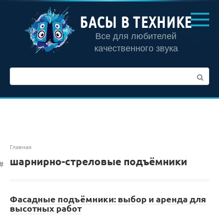
Перейти
к
БАСЫ В ТЕХНИКЕ
контенту
Все для любителей
качественного звука
Поиск:
Главная
шарнирно-стреловые подъёмники
Фасадные подъёмники: выбор и аренда для
высотных работ