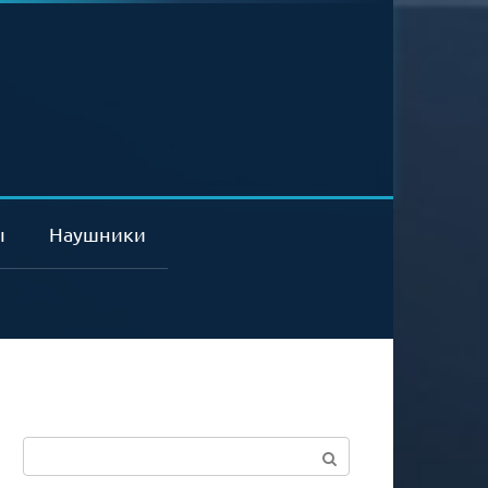
ы
Наушники
Поиск: