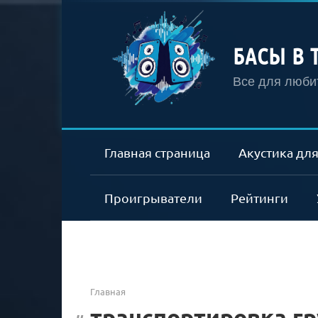
Перейти
к
контенту
БАСЫ В 
Все для любит
Главная страница
Акустика для
Проигрыватели
Рейтинги
Главная
транспортировка гр