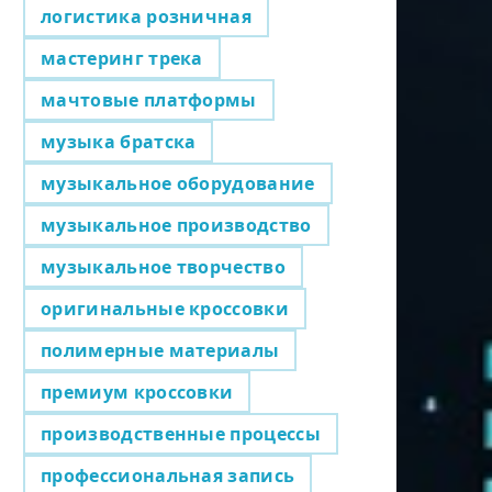
логистика розничная
мастеринг трека
мачтовые платформы
музыка братска
музыкальное оборудование
музыкальное производство
музыкальное творчество
оригинальные кроссовки
полимерные материалы
премиум кроссовки
производственные процессы
профессиональная запись