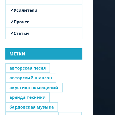
Усилители
Прочее
Статьи
МЕТКИ
авторская песня
авторский шансон
акустика помещений
аренда техники
бардовская музыка