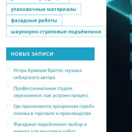
упаковочные материалы
фасадные работы
шарнирно-стреловые подъёмники
НОВЫЕ ЗАПИСИ
Игорь Кравцов Братск: музыка
сибирского автора
Профессиональная студия
звукозаписи: как устроен процесс
Где применяется прозрачная стрейч
пленка в торговле и производстве
Фасадные подъёмники: выбор и
аренда для высотных работ