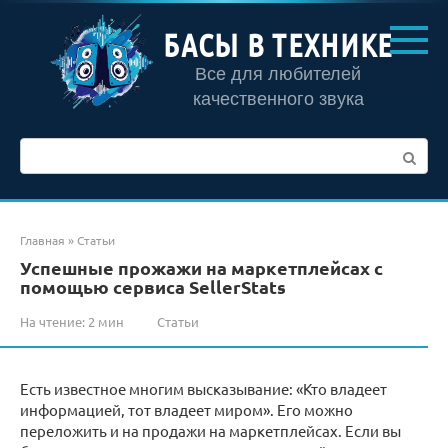
Перейти
к
БАСЫ В ТЕХНИКЕ
контенту
Все для любителей
качественного звука
Поиск:
Главная
»
Статьи
Успешные прожажи на маркетплейсах с
помощью сервиса SellerStats
На чтение:
2 мин
Статьи
Есть известное многим высказывание: «Кто владеет
информацией, тот владеет миром». Его можно
переложить и на продажи на маркетплейсах. Если вы