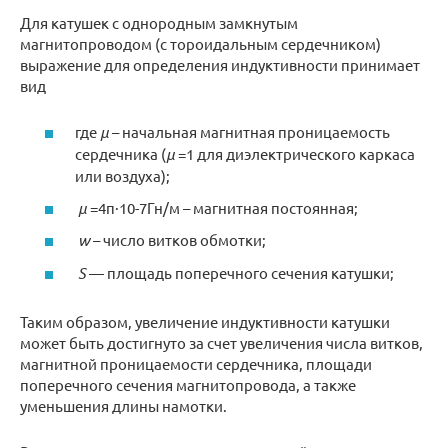
Для катушек с однородным замкнутым
магнитопроводом (с тороидальным сердечником)
выражение для определения индуктивности принимает
вид
где
μ
– начальная магнитная проницаемость
сердечника (
μ
=1 для диэлектрического каркаса
или воздуха);
μ
=4π·10-7Гн/м – магнитная постоянная;
w
– число витков обмотки;
S
— площадь поперечного сечения катушки;
Таким образом, увеличение индуктивности катушки
может быть достигнуто за счет увеличения числа витков,
магнитной проницаемости сердечника, площади
поперечного сечения магнитопровода, а также
уменьшения длины намотки.