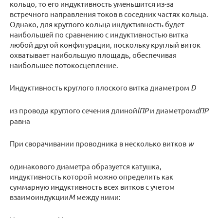
кольцо, то его индуктивность уменьшится из-за
встречного направления токов в соседних частях кольца.
Однако, для круглого кольца индуктивность будет
наибольшей по сравнению с индуктивностью витка
любой другой конфигурации, поскольку круглый виток
охватывает наибольшую площадь, обеспечивая
наибольшее потокосцепление.
Индуктивность круглого плоского витка диаметром
D
из провода круглого сечения длиной
l
ПР
и диаметром
d
ПР
равна
При сворачивании проводника в несколько витков
w
одинакового диаметра образуется катушка,
индуктивность которой можно определить как
суммарную индуктивность всех витков с учетом
взаимоиндукции
M
между ними: