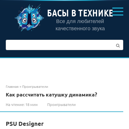
Перейти
к
БАСЫ В ТЕХНИКЕ
контенту
Все для любителей
качественного звука
Поиск:
Главная
»
Проигрыватели
Как рассчитать катушку динамика?
На чтение:
18 мин
Проигрыватели
PSU Designer