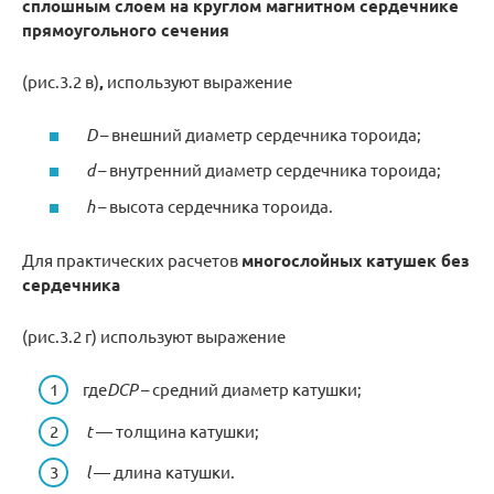
сплошным слоем на круглом магнитном сердечнике
прямоугольного сечения
(рис.3.2 в)
,
используют выражение
D
– внешний диаметр сердечника тороида;
d
– внутренний диаметр сердечника тороида;
h
– высота сердечника тороида.
Для практических расчетов
многослойных катушек без
сердечника
(рис.3.2 г) используют выражение
где
D
CP
– средний диаметр катушки;
t
— толщина катушки;
l
— длина катушки.