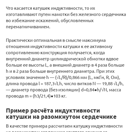
Что касается катушек индуктивности, то их
изготавливают путем намотки без железного сердечника
во избежание искажений, обусловленных
перемагничиванием.
Практически оптимальная в смысле максимума
отношения индуктивности катушки к ее активному
сопротивлению конструкция получается, когда
внутренний диаметр цилиндрической обмотки вдвое
больше ее высоты L, а внешний диаметр в 4 раза больше
h и в 2 раза больше внутреннего диаметра. При этих
условиях значение h — (√L/R)/0,866 мм (L, мкГн, R, Ом),
длина провода l = 187,3√Lh, число витков N — 19,88 √L/h,
— диаметр провода (без изоляции) d=0,84●h/√N, масса
провода m = (h3/21,4)●103 кг.
Пример расчёта индуктивности
катушки на разомкнутом сердечнике
В качестве примера рассчитаем катушку индуктивности
на разомкнутом сердечнике круглого сечения со