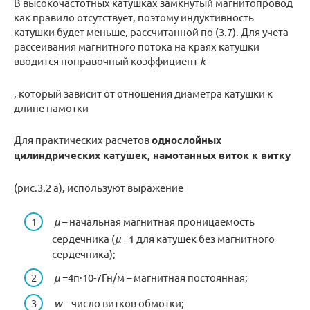
В высокочастотных катушках замкнутый магнитопровод
как правило отсутствует, поэтому индуктивность
катушки будет меньше, рассчитанной по (3.7). Для учета
рассеивания магнитного потока на краях катушки
вводится поправочный коэффициент
k
, который зависит от отношения диаметра катушки к
длине намотки
Для практических расчетов
однослойных
цилиндрических катушек, намотанных виток к витку
(рис.3.2 а)
,
используют выражение
μ
– начальная магнитная проницаемость
сердечника (
μ
=1 для катушек без магнитного
сердечника);
μ
=4π·10-7Гн/м – магнитная постоянная;
w
– число витков обмотки;