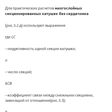
Для практических расчетов
многослойных
секционированных катушек без сердечника
(рис.3.2 д) используют выражение
где
L
C
– индуктивность одной секции катушки;
n
– число секций;
k
CB
– коэффициент связи между смежными секциями,
зависящий от отношения(рис.3.3);
b