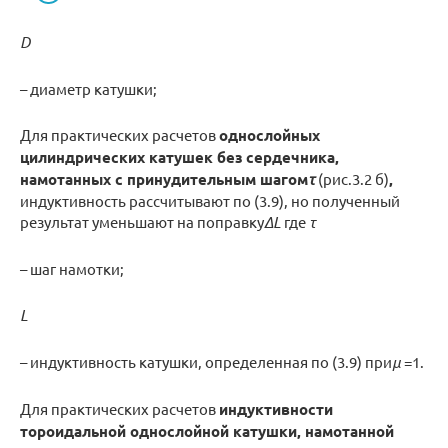
D
– диаметр катушки;
Для практических расчетов
однослойных
цилиндрических катушек без сердечника,
намотанных с принудительным шагом
τ
(рис.3.2 б)
,
индуктивность рассчитывают по (3.9), но полученный
результат уменьшают на поправку
Δ
L
где
τ
– шаг намотки;
L
– индуктивность катушки, определенная по (3.9) при
μ
=1.
Для практических расчетов
индуктивности
тороидальной однослойной катушки, намотанной