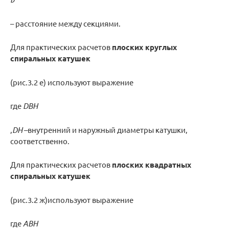
– расстояние между секциями.
Для практических расчетов
плоских круглых
спиральных катушек
(рис.3.2 е) используют выражение
где
D
BH
,
D
H
–внутренний и наружный диаметры катушки,
соответственно.
Для практических расчетов
плоских квадратных
спиральных катушек
(рис.3.2 ж)используют выражение
где
А
BH