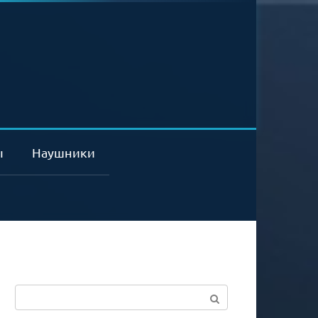
ы
Наушники
Поиск: