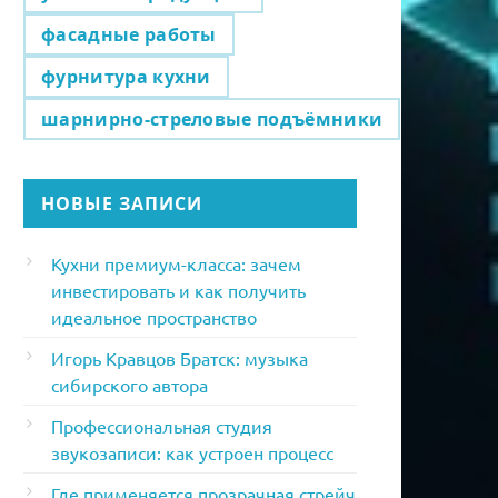
фасадные работы
фурнитура кухни
шарнирно-стреловые подъёмники
НОВЫЕ ЗАПИСИ
Кухни премиум-класса: зачем
инвестировать и как получить
идеальное пространство
Игорь Кравцов Братск: музыка
сибирского автора
Профессиональная студия
звукозаписи: как устроен процесс
Где применяется прозрачная стрейч