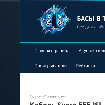
Перейти
к
контенту
БАСЫ В 
Все для любит
Главная страница
Акустика для
Проигрыватели
Рейтинги
Главная
»
Проигрыватели
Кабель Supra EFF-IS