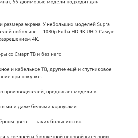
омнат, 55-дюймовые модели подходят для
и размера экрана. У небольших моделей Supra
делей побольше —1080p Full и HD 4K UHD. Самую
разрешением 4К.
ры со Смарт ТВ и без него
ое и кабельное ТВ, другие ещё и спутниковое
ание при покупке.
тво производителей, предлагает модели в
истыми и даже белыми корпусами
чёрном цвете — таких большинство.
тся к средней и бюджетной ценовой категории.