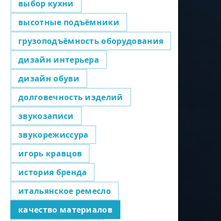
выбор кухни
высотные подъёмники
грузоподъёмность оборудования
дизайн интерьера
дизайн обуви
долговечность изделий
звукозаписи
звукорежиссура
игорь кравцов
история бренда
итальянское ремесло
качество материалов