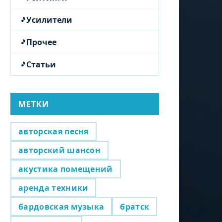
Усилители
Прочее
Статьи
МЕТКИ
авторская песня
авторский шансон
акустика помещений
аренда техники
бардовская музыка
братск