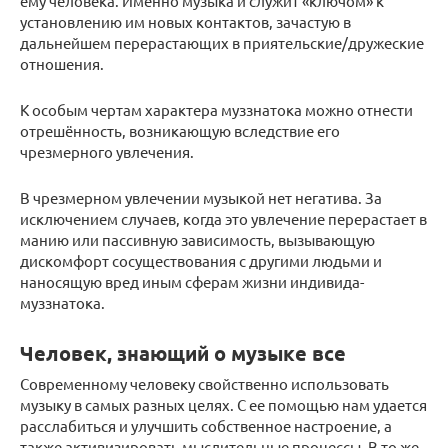
ему человека. Именно музыка и служит «ключом» к
установлению им новых контактов, зачастую в
дальнейшем перерастающих в приятельские/дружеские
отношения.
К особым чертам характера муззнатока можно отнести
отрешённость, возникающую вследствие его
чрезмерного увлечения.
В чрезмерном увлечении музыкой нет негатива. За
исключением случаев, когда это увлечение перерастает в
манию или пассивную зависимость, вызывающую
дискомфорт сосуществования с другими людьми и
наносящую вред иным сферам жизни индивида-
муззнатока.
Человек, знающий о музыке все
Современному человеку свойственно использовать
музыку в самых разных целях. С ее помощью нам удается
расслабиться и улучшить собственное настроение, а
также активизировать мыслительные процессы. В то же