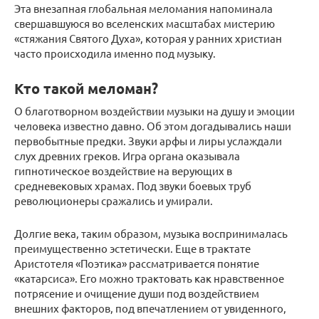
Эта внезапная глобальная меломания напоминала
свершавшуюся во вселенских масштабах мистерию
«стяжания Святого Духа», которая у ранних христиан
часто происходила именно под музыку.
Кто такой меломан?
О благотворном воздействии музыки на душу и эмоции
человека известно давно. Об этом догадывались наши
первобытные предки. Звуки арфы и лиры услаждали
слух древних греков. Игра органа оказывала
гипнотическое воздействие на верующих в
средневековых храмах. Под звуки боевых труб
революционеры сражались и умирали.
Долгие века, таким образом, музыка воспринималась
преимущественно эстетически. Еще в трактате
Аристотеля «Поэтика» рассматривается понятие
«катарсиса». Его можно трактовать как нравственное
потрясение и очищение души под воздействием
внешних факторов, под впечатлением от увиденного,