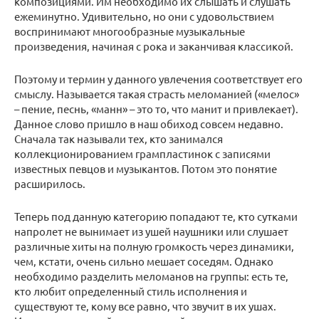
композициями. Им необходимо их слышать и слушать
ежеминутно. Удивительно, но они с удовольствием
воспринимают многообразные музыкальные
произведения, начиная с рока и заканчивая классикой.
Поэтому и термин у данного увлечения соответствует его
смыслу. Называется такая страсть меломанией («мелос»
– пение, песнь, «манн» – это то, что манит и привлекает).
Данное слово пришло в наш обиход совсем недавно.
Сначала так называли тех, кто занимался
коллекционированием грампластинок с записями
известных певцов и музыкантов. Потом это понятие
расширилось.
Теперь под данную категорию попадают те, кто сутками
напролет не вынимает из ушей наушники или слушает
различные хиты на полную громкость через динамики,
чем, кстати, очень сильно мешает соседям. Однако
необходимо разделить меломанов на группы: есть те,
кто любит определенный стиль исполнения и
существуют те, кому все равно, что звучит в их ушах.