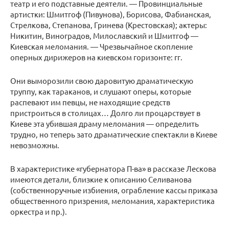
театр и его подставные деятели. — Провинциальные
артистки: Шмитгоф (Пивунова), Борисова, Фабианская,
Стрелкова, Степанова, Гринева (Крестовская); актеры:
Никитин, Виноградов, Милославский и Шмитгоф —
Киевская меломания. — Чрезвычайное скопление
оперных дирижеров на киевском горизонте: гг.
Они выморозили свою даровитую драматическую
труппу, как тараканов, и слушают оперы, которые
распевают им певцы, не находящие средств
пристроиться в столицах… Долго ли процарствует в
Киеве эта убившая драму меломания — определить
трудно, но теперь зато драматические спектакли в Киеве
невозможны.
В характеристике «губернатора П-ва» в рассказе Лескова
имеются детали, близкие к описанию Селиванова
(собственноручные избиения, ограбление кассы приказа
общественного призрения, меломания, характеристика
оркестра и пр.).