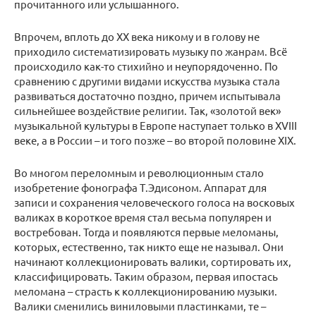
прочитанного или услышанного.
Впрочем, вплоть до ХХ века никому и в голову не
приходило систематизировать музыку по жанрам. Всё
происходило как-то стихийно и неупорядоченно. По
сравнению с другими видами искусства музыка стала
развиваться достаточно поздно, причем испытывала
сильнейшее воздействие религии. Так, «золотой век»
музыкальной культуры в Европе наступает только в XVIII
веке, а в России – и того позже – во второй половине XIX.
Во многом переломным и революционным стало
изобретение фонографа Т.Эдисоном. Аппарат для
записи и сохранения человеческого голоса на восковых
валиках в короткое время стал весьма популярен и
востребован. Тогда и появляются первые меломаны,
которых, естественно, так никто еще не называл. Они
начинают коллекционировать валики, сортировать их,
классифицировать. Таким образом, первая ипостась
меломана – страсть к коллекционированию музыки.
Валики сменились виниловыми пластинками, те –