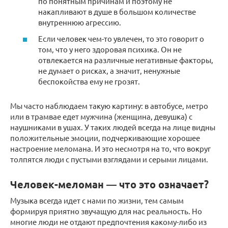
по понятным причинам и поэтому не
накапливают в душе в большом количестве
внутреннюю агрессию.
Если человек чем-то увлечен, то это говорит о
том, что у него здоровая психика. Он не
отвлекается на различные негативные факторы,
не думает о рисках, а значит, ненужные
беспокойства ему не грозят.
Мы часто наблюдаем такую картину: в автобусе, метро
или в трамвае едет мужчина (женщина, девушка) с
наушниками в ушах. У таких людей всегда на лице видны
положительные эмоции, подчеркивающие хорошее
настроение меломана. И это несмотря на то, что вокруг
толпятся люди с пустыми взглядами и серыми лицами.
Человек-меломан — что это означает?
Музыка всегда идет с нами по жизни, тем самым
формируя приятно звучащую для нас реальность. Но
многие люди не отдают предпочтения какому-либо из