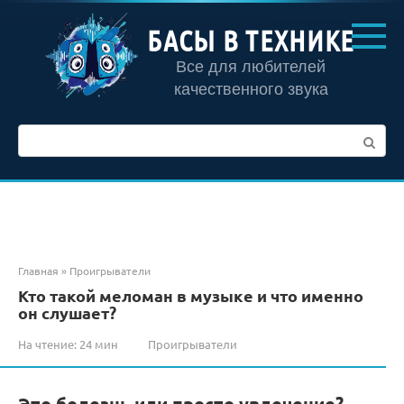
Перейти
к
БАСЫ В ТЕХНИКЕ
контенту
Все для любителей
качественного звука
Поиск:
Главная
»
Проигрыватели
Кто такой меломан в музыке и что именно
он слушает?
На чтение:
24 мин
Проигрыватели