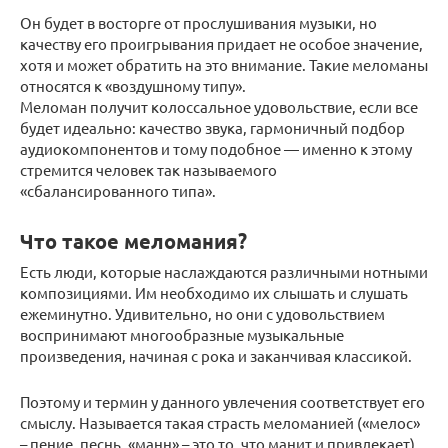
Он будет в восторге от прослушивания музыки, но
качеству его проигрывания придает не особое значение,
хотя и может обратить на это внимание. Такие меломаны
относятся к «воздушному типу».
Меломан получит колоссальное удовольствие, если все
будет идеально: качество звука, гармоничный подбор
аудиокомпонентов и тому подобное — именно к этому
стремится человек так называемого
«сбалансированного типа».
Что такое меломания?
Есть люди, которые наслаждаются различными нотными
композициями. Им необходимо их слышать и слушать
ежеминутно. Удивительно, но они с удовольствием
воспринимают многообразные музыкальные
произведения, начиная с рока и заканчивая классикой.
Поэтому и термин у данного увлечения соответствует его
смыслу. Называется такая страсть меломанией («мелос»
– пение, песнь, «манн» – это то, что манит и привлекает).