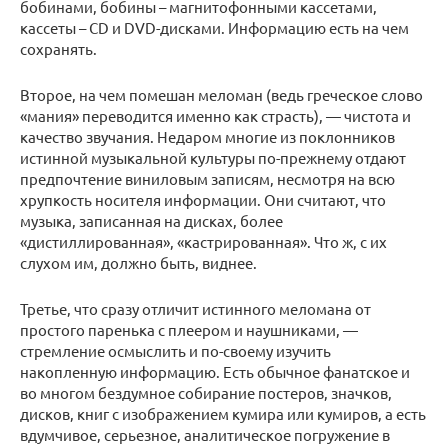
бобинами, бобины – магнитофонными кассетами,
кассеты – CD и DVD-дисками. Информацию есть на чем
сохранять.
Второе, на чем помешан меломан (ведь греческое слово
«мания» переводится именно как страсть), — чистота и
качество звучания. Недаром многие из поклонников
истинной музыкальной культуры по-прежнему отдают
предпочтение виниловым записям, несмотря на всю
хрупкость носителя информации. Они считают, что
музыка, записанная на дисках, более
«дистиллированная», «кастрированная». Что ж, с их
слухом им, должно быть, виднее.
Третье, что сразу отличит истинного меломана от
простого паренька с плеером и наушниками, —
стремление осмыслить и по-своему изучить
накопленную информацию. Есть обычное фанатское и
во многом бездумное собирание постеров, значков,
дисков, книг с изображением кумира или кумиров, а есть
вдумчивое, серьезное, аналитическое погружение в