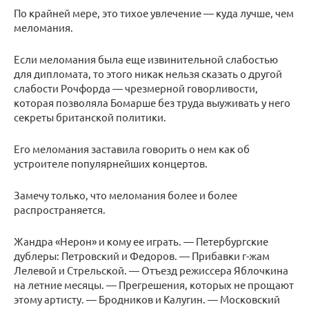
По крайней мере, это тихое увлечение — куда лучше, чем
меломания.
Если меломания была еще извинительной слабостью
для дипломата, то этого никак нельзя сказать о другой
слабости Рочфорда — чрезмерной говорливости,
которая позволяла Бомарше без труда выуживать у него
секреты британской политики.
Его меломания заставила говорить о нем как об
устроителе популярнейших концертов.
Замечу только, что меломания более и более
распространяется.
Жандра «Нерон» и кому ее играть. — Петербургские
дублеры: Петровский и Федоров. — Прибавки г-жам
Лелевой и Стрельской. — Отъезд режиссера Яблочкина
на летние месяцы. — Прегрешения, которых не прощают
этому артисту. — Бродников и Калугин. — Московский