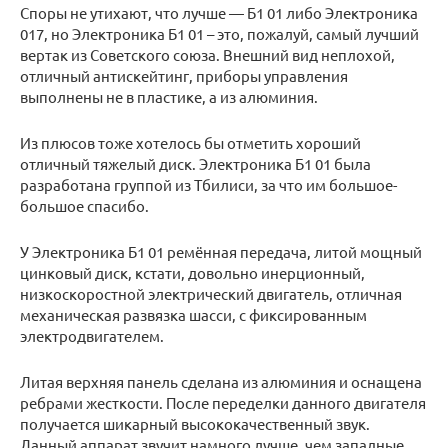
Споры не утихают, что лучше — Б1 01 либо Электроника
017, но Электроника Б1 01 – это, пожалуй, самый лучший
вертак из Советского союза. Внешний вид неплохой,
отличный антискейтинг, приборы управления
выполнены не в пластике, а из алюминия.
Из плюсов тоже хотелось бы отметить хороший
отличный тяжелый диск. Электроника Б1 01 была
разработана группой из Тбилиси, за что им большое-
большое спасибо.
У Электроника Б1 01 ремённая передача, литой мощный
цинковый диск, кстати, довольно инерционный,
низкоскоростной электрический двигатель, отличная
механическая развязка шасси, с фиксированным
электродвигателем.
Литая верхняя панель сделана из алюминия и оснащена
ребрами жесткости. После переделки данного двигателя
получается шикарный высококачественный звук.
Данный аппарат звучит намного лучше, чем западные