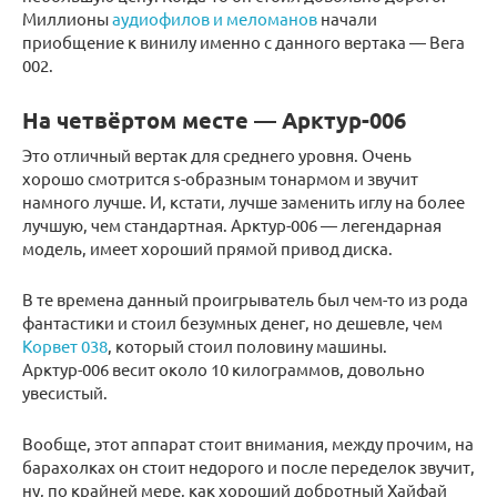
Миллионы
аудиофилов и меломанов
начали
приобщение к винилу именно с данного вертака — Вега
002.
На четвёртом месте — Арктур-006
Это отличный вертак для среднего уровня. Очень
хорошо смотрится s-образным тонармом и звучит
намного лучше. И, кстати, лучше заменить иглу на более
лучшую, чем стандартная. Арктур-006 — легендарная
модель, имеет хороший прямой привод диска.
В те времена данный проигрыватель был чем-то из рода
фантастики и стоил безумных денег, но дешевле, чем
Корвет 038
, который стоил половину машины.
Арктур-006 весит около 10 килограммов, довольно
увесистый.
Вообще, этот аппарат стоит внимания, между прочим, на
барахолках он стоит недорого и после переделок звучит,
ну, по крайней мере, как хороший добротный Хайфай