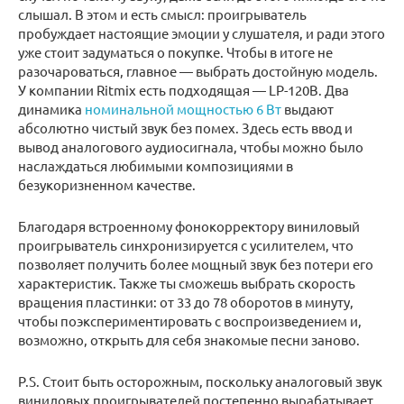
слышал. В этом и есть смысл: проигрыватель
пробуждает настоящие эмоции у слушателя, и ради этого
уже стоит задуматься о покупке. Чтобы в итоге не
разочароваться, главное — выбрать достойную модель.
У компании Ritmix есть подходящая — LP-120B. Два
динамика
номинальной мощностью 6 Вт
выдают
абсолютно чистый звук без помех. Здесь есть ввод и
вывод аналогового аудиосигнала, чтобы можно было
наслаждаться любимыми композициями в
безукоризненном качестве.
Благодаря встроенному фонокорректору виниловый
проигрыватель синхронизируется с усилителем, что
позволяет получить более мощный звук без потери его
характеристик. Также ты сможешь выбрать скорость
вращения пластинки: от 33 до 78 оборотов в минуту,
чтобы поэкспериментировать с воспроизведением и,
возможно, открыть для себя знакомые песни заново.
P.S. Cтоит быть осторожным, поскольку аналоговый звук
виниловых проигрывателей постепенно вырабатывает