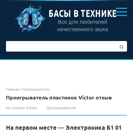
Перейти
к
БАСЫ В ТЕХНИКЕ
контенту
Все для любителей
качественного звука
Поиск:
Главная
»
Проигрыватели
Проигрыватель пластинок Victor отзыв
На чтение:
4 мин
Проигрыватели
На первом месте — Электроника Б1 01