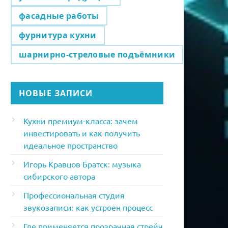
фасадные работы
фурнитура кухни
шарнирно-стреловые подъёмники
НОВЫЕ ЗАПИСИ
Кухни премиум-класса: зачем
инвестировать и как получить
идеальное пространство
Игорь Кравцов Братск: музыка
сибирского автора
Профессиональная студия
звукозаписи: как устроен процесс
Где применяется прозрачная стрейч