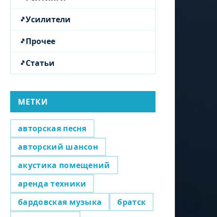
Усилители
Прочее
Статьи
МЕТКИ
авторская песня
авторский шансон
акустика помещений
аренда техники
бардовская музыка
братск