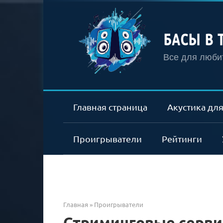
Перейти
к
контенту
БАСЫ В 
Все для любит
Главная страница
Акустика для
Проигрыватели
Рейтинги
Главная
»
Проигрыватели
Стриминговые серви