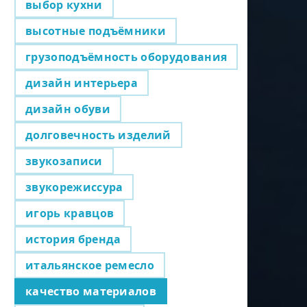
выбор кухни
высотные подъёмники
грузоподъёмность оборудования
дизайн интерьера
дизайн обуви
долговечность изделий
звукозаписи
звукорежиссура
игорь кравцов
история бренда
итальянское ремесло
качество материалов