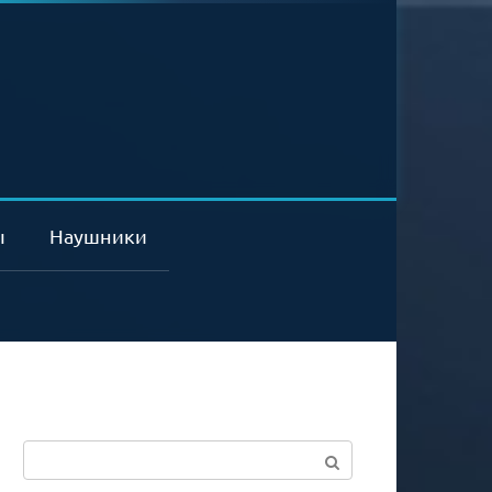
ы
Наушники
Поиск: