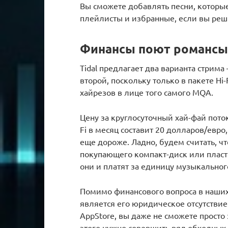
Вы сможете добавлять песни, которы
плейлисты и избранные, если вы реш
Финансы поют романсы в
Tidal предлагает два варианта стрима
второй, поскольку только в пакете Hi-
хайрезов в лице того самого MQA.
Цену за круглосуточный хай-фай поток 
Fi в месяц составит 20 долларов/евро
еще дороже. Ладно, будем считать, ч
покупающего компакт-диск или пласт
они и платят за единицу музыкальног
Помимо финансового вопроса в наши
является его юридическое отсутстви
AppStore, вы даже не сможете просто
этого нужно совершить ряд обходных