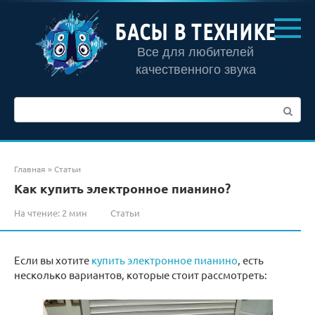
Перейти
к
БАСЫ В ТЕХНИКЕ
контенту
Все для любителей
качественного звука
Поиск:
Главная
»
Статьи
Как купить электронное пианино?
На чтение:
2 мин
Статьи
Если вы хотите
купить электронное пианино
, есть
несколько вариантов, которые стоит рассмотреть: