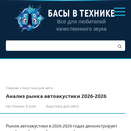
Перейти
к
БАСЫ В ТЕХНИКЕ
контенту
Все для любителей
качественного звука
Поиск:
Главная
»
Акустика для авто
Анализ рынка автоакустики 2026-2026
На чтение:
6 мин
Акустика для авто
Рынок автоакустики в 2026-2026 годах демонстрирует