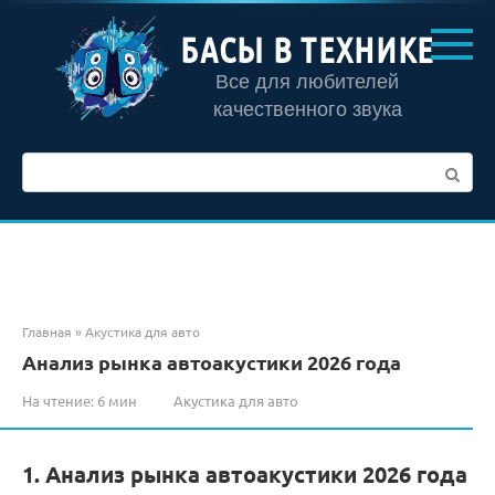
Перейти
к
БАСЫ В ТЕХНИКЕ
контенту
Все для любителей
качественного звука
Поиск:
Главная
»
Акустика для авто
Анализ рынка автоакустики 2026 года
На чтение:
6 мин
Акустика для авто
1. Анализ рынка автоакустики 2026 года