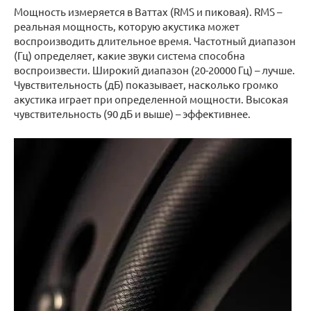
Мощность измеряется в Ваттах (RMS и пиковая). RMS –
реальная мощность, которую акустика может
воспроизводить длительное время. Частотный диапазон
(Гц) определяет, какие звуки система способна
воспроизвести. Широкий диапазон (20-20000 Гц) – лучше.
Чувствительность (дБ) показывает, насколько громко
акустика играет при определенной мощности. Высокая
чувствительность (90 дБ и выше) – эффективнее.