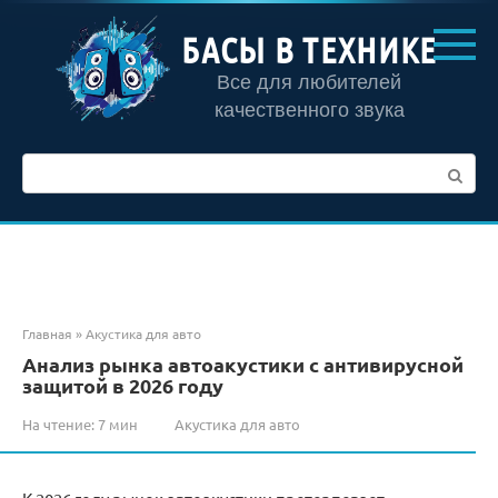
Перейти
к
БАСЫ В ТЕХНИКЕ
контенту
Все для любителей
качественного звука
Поиск:
Главная
»
Акустика для авто
Анализ рынка автоакустики с антивирусной
защитой в 2026 году
На чтение:
7 мин
Акустика для авто