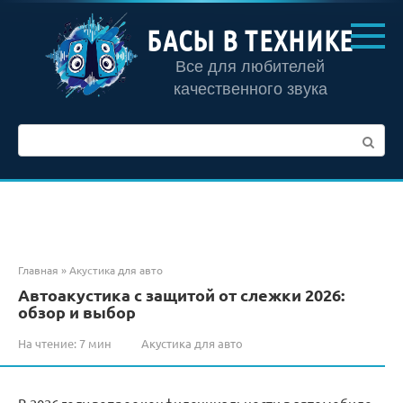
Перейти
к
БАСЫ В ТЕХНИКЕ
контенту
Все для любителей
качественного звука
Поиск:
Главная
»
Акустика для авто
Автоакустика с защитой от слежки 2026:
обзор и выбор
На чтение:
7 мин
Акустика для авто