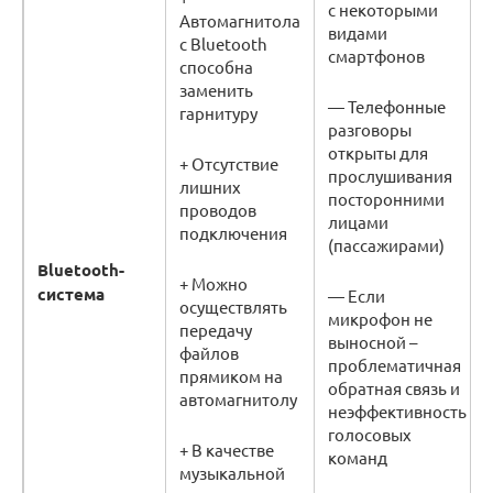
с некоторыми
Автомагнитола
видами
с Bluetooth
смартфонов
способна
заменить
— Телефонные
гарнитуру
разговоры
открыты для
+ Отсутствие
прослушивания
лишних
посторонними
проводов
лицами
подключения
(пассажирами)
Bluetooth-
+ Можно
система
— Если
осуществлять
микрофон не
передачу
выносной –
файлов
проблематичная
прямиком на
обратная связь и
автомагнитолу
неэффективность
голосовых
+ В качестве
команд
музыкальной