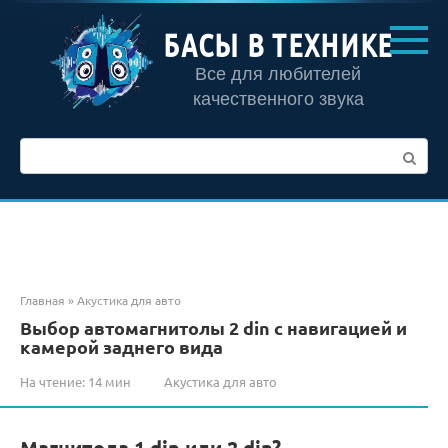
Перейти
к
БАСЫ В ТЕХНИКЕ
контенту
Все для любителей
качественного звука
Поиск:
Главная
»
Акустика для авто
Выбор автомагнитолы 2 din с навигацией и
камерой заднего вида
На чтение:
14 мин
Акустика для авто