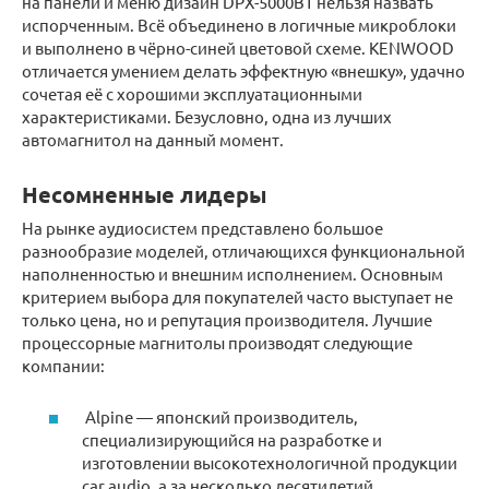
на панели и меню дизайн DPX-5000BT нельзя назвать
испорченным. Всё объединено в логичные микроблоки
и выполнено в чёрно-синей цветовой схеме. KENWOOD
отличается умением делать эффектную «внешку», удачно
сочетая её с хорошими эксплуатационными
характеристиками. Безусловно, одна из лучших
автомагнитол на данный момент.
Несомненные лидеры
На рынке аудиосистем представлено большое
разнообразие моделей, отличающихся функциональной
наполненностью и внешним исполнением. Основным
критерием выбора для покупателей часто выступает не
только цена, но и репутация производителя. Лучшие
процессорные магнитолы производят следующие
компании:
Alpine — японский производитель,
специализирующийся на разработке и
изготовлении высокотехнологичной продукции
car audio, а за несколько десятилетий