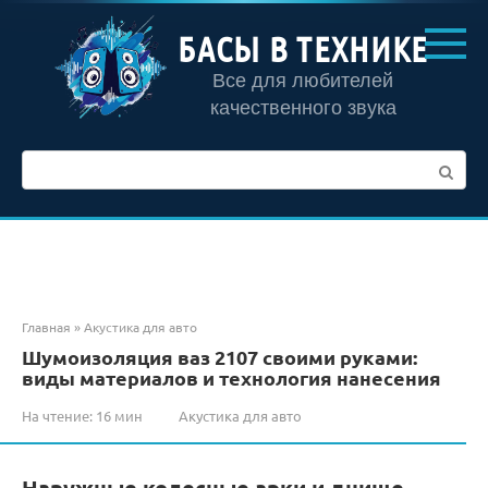
Перейти
к
БАСЫ В ТЕХНИКЕ
контенту
Все для любителей
качественного звука
Поиск:
Главная
»
Акустика для авто
Шумоизоляция ваз 2107 своими руками:
виды материалов и технология нанесения
На чтение:
16 мин
Акустика для авто