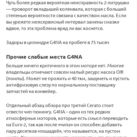
Чуть более редкая вероятная неисправность 2-литрушки
— проворот вкладышей коленвала, которая с большей
степенью вероятности связана с качеством масла. Если
вы урежете межсервисный интервал замены смазки
вдвое, то эта проблема вряд ли вас коснется.
Задиры в цилиндре G4NA на пробеге в 75 тысяч
Прочие слабые места G4NA
Больше ничего критичного в этом моторе нет. Многие
владельцы отмечают совсем малый ресурс насоса ОЖ
(помпы). Может не прожить и 40 ткм, зашуметь и пустить
антифризовую слезу по нормальному поставщику
запчастей на конвейер.
Отдельный абзац обзора про третий Cerato стоит
отвести чип-тюнингу. G4NA – один из тех редких
атмосферных моторов, которые есть смысл переводить
на Euro-2, так как после «чипа» он способен добавить
пару десятков «лошадей», что называется, на пустом