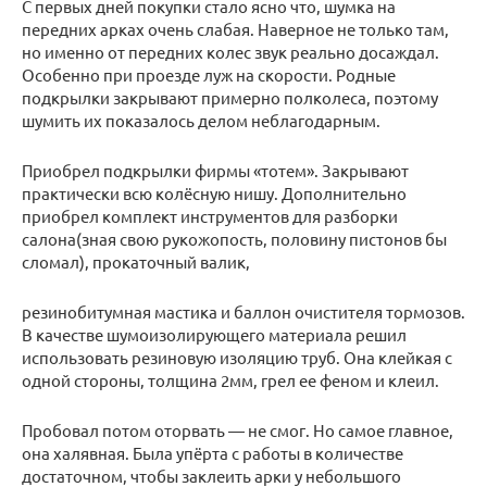
С первых дней покупки стало ясно что, шумка на
передних арках очень слабая. Наверное не только там,
но именно от передних колес звук реально досаждал.
Особенно при проезде луж на скорости. Родные
подкрылки закрывают примерно полколеса, поэтому
шумить их показалось делом неблагодарным.
Приобрел подкрылки фирмы «тотем». Закрывают
практически всю колёсную нишу. Дополнительно
приобрел комплект инструментов для разборки
салона(зная свою рукожопость, половину пистонов бы
сломал), прокаточный валик,
резинобитумная мастика и баллон очистителя тормозов.
В качестве шумоизолирующего материала решил
использовать резиновую изоляцию труб. Она клейкая с
одной стороны, толщина 2мм, грел ее феном и клеил.
Пробовал потом оторвать — не смог. Но самое главное,
она халявная. Была упёрта с работы в количестве
достаточном, чтобы заклеить арки у небольшого