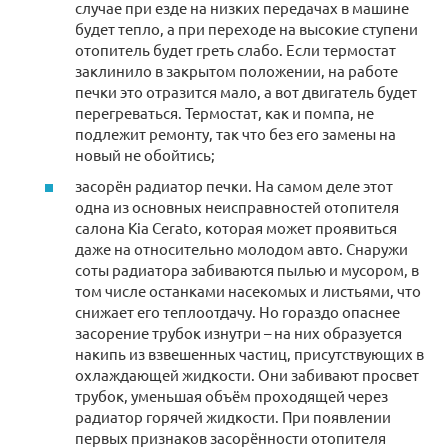
случае при езде на низких передачах в машине
будет тепло, а при переходе на высокие ступени
отопитель будет греть слабо. Если термостат
заклинило в закрытом положении, на работе
печки это отразится мало, а вот двигатель будет
перегреваться. Термостат, как и помпа, не
подлежит ремонту, так что без его замены на
новый не обойтись;
засорён радиатор печки. На самом деле этот
одна из основных неисправностей отопителя
салона Kia Cerato, которая может проявиться
даже на относительно молодом авто. Снаружи
соты радиатора забиваются пылью и мусором, в
том числе останками насекомых и листьями, что
снижает его теплоотдачу. Но гораздо опаснее
засорение трубок изнутри – на них образуется
накипь из взвешенных частиц, присутствующих в
охлаждающей жидкости. Они забивают просвет
трубок, уменьшая объём проходящей через
радиатор горячей жидкости. При появлении
первых признаков засорённости отопителя