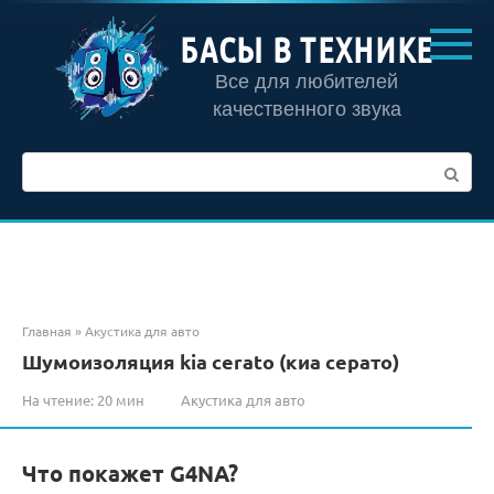
Перейти
к
БАСЫ В ТЕХНИКЕ
контенту
Все для любителей
качественного звука
Поиск:
Главная
»
Акустика для авто
Шумоизоляция kia cerato (киа серато)
На чтение:
20 мин
Акустика для авто
Что покажет G4NA?