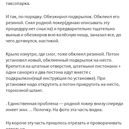
таксопарка.
И так, по порядку. Обезжирил подкрылок. Обклеил его
резиной. Снял родной локер(думаю описывать эту
процедуру нет смысла) и предварительно тщательно
вымыв и обезжирив всю колёсную нишу, замазал все, до
чего дотянулся, мастикой.
Крыло изнутри, где смог, тоже обклеил резиной. Потом
установил новый, обклеенный подкрылок на место.
Крепится на штатные отверстия, штатными пистонами +
один саморез и два пистона идут вместе с
подкрылком(ещё инструкция по установке). При
установке надо открутить а потом прикрутить на место,
тормозной шланг.
. Единственная проблема — родной локер внизу спереди
имеет эмм … Полочку. На фото эта часть видна.
Ну короче эту часть пришлось отрезать и проворачивать
отдельно.