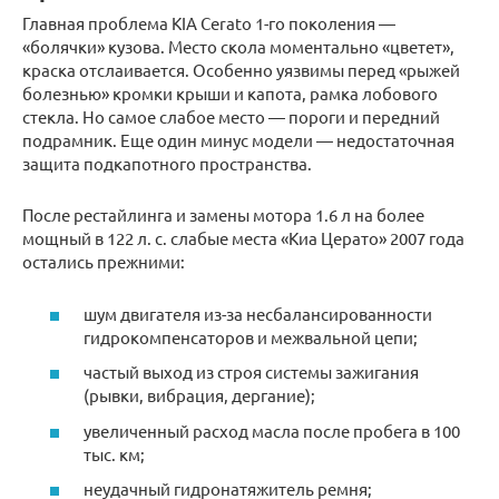
Главная проблема KIA Cerato 1-го поколения —
«болячки» кузова. Место скола моментально «цветет»,
краска отслаивается. Особенно уязвимы перед «рыжей
болезнью» кромки крыши и капота, рамка лобового
стекла. Но самое слабое место — пороги и передний
подрамник. Еще один минус модели — недостаточная
защита подкапотного пространства.
После рестайлинга и замены мотора 1.6 л на более
мощный в 122 л. с. слабые места «Киа Церато» 2007 года
остались прежними:
шум двигателя из-за несбалансированности
гидрокомпенсаторов и межвальной цепи;
частый выход из строя системы зажигания
(рывки, вибрация, дергание);
увеличенный расход масла после пробега в 100
тыс. км;
неудачный гидронатяжитель ремня;