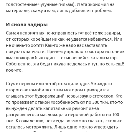
толстостенные чугунные гильзы). И эта экономия на
материале, скажу я вам, лишь добавляет проблем.
И снова задиры
Самая неприятная неисправность тут всё те же задиры,
от которых корейцам никак не удается избавиться. Или
не очень-то хотят? Как-то же надо вас заставлять
покупать запчасти. Причём у прошлого мотора источник
«масложора» был один — осыпавшийся катализатор.
Собственно, эта беда никуда не делась и тут, но есть ещё
кое-что.
Стук в первом или четвёртом цилиндре. У каждого
второго автомобиля с этим мотором приходится
слышать этот будоражащий нервы звук в стетоскоп. Кто-
то проезжает с такой «особенностью» по 300 ткм, кто-то
вынужден делать капитальный ремонт из-за
разгулявшегося масложора и неровной работы на 100
ткм. К сожалению, не всегда возможно сказать, сколько
осталось мотору жить. Лишь одно можно утверждать