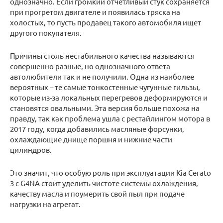
однозначно. Если громкий отчетливый стук сохраняется
при прогретом двигателе и появилась тряска на
холостых, то пусть продавец такого автомобиля ищет
другого покупателя.
Причины столь нестабильного качества называются
совершенно разные, но однозначного ответа
автолюбители так и не получили. Одна из наиболее
вероятных – те самые тонкостенные чугунные гильзы,
которые из-за локальных перегревов деформируются и
становятся овальными. Эта версия больше похожа на
правду, так как проблема ушла с рестайлингом мотора в
2017 году, когда добавились масляные форсунки,
охлаждающие днище поршня и нижние части
цилиндров.
Это значит, что особую роль при эксплуатации Kia Cerato
3 с G4NA стоит уделить чистоте системы охлаждения,
качеству масла и поумерить свой пыл при подаче
нагрузки на агрегат.