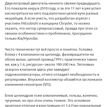
Двухлитровый двигатель немного свежее предыдущего.
Его показали миру в 2010 году, и за эти 11 лет я уже успел
насмотреться на него под капотами целой кучи разных
«корейцев. А если учесть, что разработан агрегат с
участием Mitsubishi и концерна Chrysler, то можно
сказать, что мотор супермассовый, правда при этом со
своими особенностями и проблемами, присущими
только Kia/Hyundai.
Чисто технически тут всё просто и понятно. Головка
блока с 4 клапанами на цилиндр, фазовращатели на
обоих валах, цепной привод ГРМ с практически таким
же, как у 1.6, ресурсом– около 180-200 ткм. Тепловым
зазором клапанов здесь уже заведуют
гидрокомпенсаторы, отчего отпадает необходимость в
регулировке. Впускной коллектор обзавёлся заслонками
изменения геометрии (VIS).
Блок цилиндров тоже алюминиевый, гильзы, конечно,
чугунные, но при этом очень тонкие. Это основное
заметное отличие в конструкции от 1.6 (там нормальные