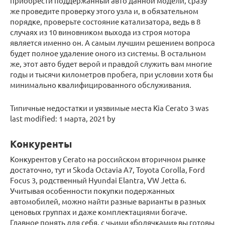
приобрести поддержанный авто данной модели, сразу
же проведите проверку этого узла и, в обязательном
порядке, проверьте состояние катализатора, ведь в 8
случаях из 10 виновником выхода из строя мотора
является именно он. А самым лучшим решением вопроса
будет полное удаление оного из системы. В остальном
же, этот авто будет верой и правдой служить вам многие
годы и тысячи километров пробега, при условии хотя бы
минимально квалифицированного обслуживания.
Типичные недостатки и уязвимые места Kia Cerato 3 was
last modified: 1 марта, 2021 by
Конкуренты
Конкурентов у Cerato на российском вторичном рынке
достаточно, тут и Skoda Octavia A7, Toyota Corolla, Ford
Focus 3, родственный Hyundai Elantra, VW Jetta 6.
Учитывая особенности покупки подержанных
автомобилей, можно найти разные варианты в разных
ценовых группах и даже комплектациями богаче.
Главное понять для себя, с чьими «болячками» вы готовы