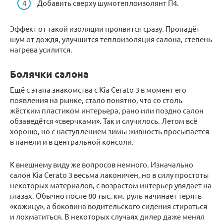
Добавить сверху шумотеплоизолянт П4.
Эффект от такой изоляции проявится сразу. Пропадёт
шум от дождя, улучшится теплоизоляция салона, степень
нагрева усилится.
Болячки салона
Ещё с этапа знакомства с Kia Cerato 3 в момент его
появления на рынке, стало понятно, что со столь
жёстким пластиком интерьера, рано или поздно салон
обзаведётся «сверчками». Так и случилось. Летом всё
хорошо, но с наступлением зимы живность просыпается
в панели и в центральной консоли.
К внешнему виду же вопросов немного. Изначально
салон Kia Cerato 3 весьма лаконичен, но в силу простоты
некоторых материалов, с возрастом интерьер увядает на
глазах. Обычно после 80 тыс. км. руль начинает терять
«кожицу», а боковина водительского сидения стираться
и лохматиться. В некоторых случаях дилер даже менял