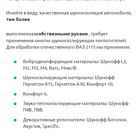
Имейте в виду, качественная шумоизоляция автомобиля,
тем более
выполненная
собственными руками
, требует
применения многих шумоизолирующих поглотителей.
Для обработки отечественного ВАЗ 2115 мы применяли:
Вибродемпфирующие материалы: Шумофф L2,
М2, М3, М4, Bass, МиксФ.
Шумоизолирующие материалы: Шумофф
Герметон А15, Герметон А30, Комфорт 10,
Комфорт 6.
Звуко-теплоизолирующие материалы: Шумофф
П4В, П8В.
Декоративные уплотнители: Шумофф Битолон,
Акустик, Specific.