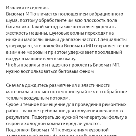
Извлеките сидения.
Визомат МП отличается поглощением вибрационного
шума, поэтому обработайте им всю плоскость пола
багажника. Такой метод также позволяет укрепить
жесткость машины, шумовые волны переходят на
нижний малослышимый диапазон частот. Специалисты
утверждают, что поклейка Визомата МП сохраняет тепло
в зимние морозы и при этом удерживает прохладный
воздух в машине в летнюю жару.
Чтобы правильно и надежно проклеить Визомат МП,
нужно воспользоваться бытовым феном
Сначала дождитесь размягчения и эластичности
материала и только потом приступайте к его обработке
теплым воздушным потоком.
Сухое и темное помещение для проведения ремонтных
работ – важное требование для получения желаемого
результата. Подогреть до нужной температуры фольгу в
сырой и холодной комнате вряд ли удастся.
Подгоняют Визомат МП к очертаниям кузовной
составляющей сразу, фиксацию необходимо делать