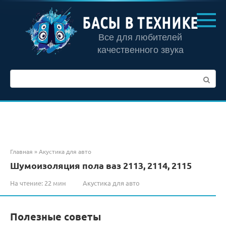
Перейти
к
БАСЫ В ТЕХНИКЕ
контенту
Все для любителей
качественного звука
Поиск:
Главная
»
Акустика для авто
Шумоизоляция пола ваз 2113, 2114, 2115
На чтение:
22 мин
Акустика для авто
Полезные советы