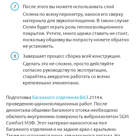
После этого вы можете использовать слой
Сплена по всему периметру, нанося его сверху
материала для звукопоглощения. В таком случае
Сплен будет играть роль теплоизоляционного
покрытия. Учтите, много шумки ставить не стоит,
поскольку обшивку вы попросту можете обратно
не установить.
Завершает процесс сборка всей конструкции.
Сделать это не сложно, просто действуйте
согласно руководству по эксплуатации,
старайтесь аккуратно работать со всеми
крепежными элементами.
Подготовка
багажного отделения ВАЗ
2114 к
проведению шумоизоляционных работ. После
демонтажа обшивки багажного отсека необходимо
обклеить внутреннюю поверхность виброизолятом SGM
Comfort М3Ф. Этот материал наносится на пол
багажного отделения и на задние арки с крыльями.
Также им устилается ниша, где находится запаска. На