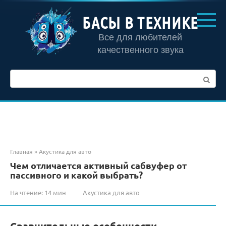
Перейти
к
БАСЫ В ТЕХНИКЕ
контенту
Все для любителей
качественного звука
Поиск:
Главная
»
Акустика для авто
Чем отличается активный сабвуфер от
пассивного и какой выбрать?
На чтение:
14 мин
Акустика для авто