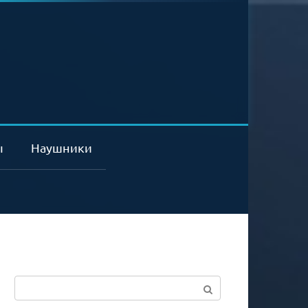
ы
Наушники
Поиск: