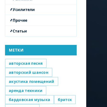
Усилители
Прочее
Статьи
МЕТКИ
авторская песня
авторский шансон
акустика помещений
аренда техники
бардовская музыка
братск