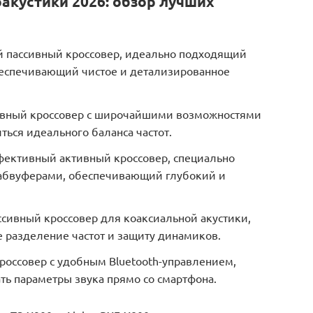
оакустики 2026: обзор лучших
ый пассивный кроссовер, идеально подходящий
беспечивающий чистое и детализированное
ивный кроссовер с широчайшими возможностями
ься идеального баланса частот.
ффективный активный кроссовер, специально
сабвуферами, обеспечивающий глубокий и
ассивный кроссовер для коаксиальной акустики,
разделение частот и защиту динамиков.
россовер с удобным Bluetooth-управлением,
ь параметры звука прямо со смартфона.