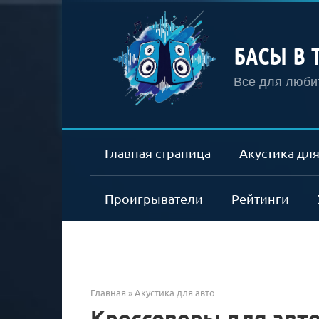
Перейти
к
контенту
БАСЫ В 
Все для любит
Главная страница
Акустика для
Проигрыватели
Рейтинги
Главная
»
Акустика для авто
Кроссоверы для авто