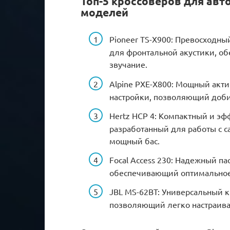
Топ-5 кроссоверов для авт
моделей
Pioneer TS-X900: Превосходн
для фронтальной акустики, о
звучание.
Alpine PXE-X800: Мощный акт
настройки, позволяющий добит
Hertz HCP 4: Компактный и э
разработанный для работы с 
мощный бас.
Focal Access 230: Надежный п
обеспечивающий оптимальное 
JBL MS-62BT: Универсальный к
позволяющий легко настраиват