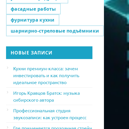
фасадные работы
фурнитура кухни
шарнирно-стреловые подъёмники
НОВЫЕ ЗАПИСИ
Кухни премиум-класса: зачем
инвестировать и как получить
идеальное пространство
Игорь Кравцов Братск: музыка
сибирского автора
Профессиональная студия
звукозаписи: как устроен процесс
Где применяется прозрачная стрейч