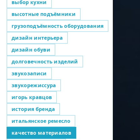
выбор кухни
высотные подъёмники
грузоподъёмность оборудования
дизайн интерьера
дизайн обуви
долговечность изделий
звукозаписи
звукорежиссура
игорь кравцов
история бренда
итальянское ремесло
качество материалов