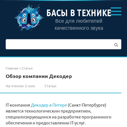
Перейти
к
БАСЫ В ТЕХНИКЕ
контенту
Все для любителей
качественного звука
Поиск:
Главная
»
Статьи
Обзор компании Декодер
На чтение:
2 мин
Статьи
IT-компания
Декодер в Питере
(Санкт-Петербурге)
является технологическим предприятием,
специализирующимся на разработке программного
обеспечения и предоставлении IT-услуг.