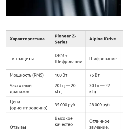
Pioneer Z-
JB
Характеристика
Alpine iDrive
Series
G
DR
DRM +
Тип защиты
Шифрование
В
Шифрование
зн
Мощность (RMS)
100 Вт
75 Вт
12
Частотный
20 Гц — 20
30 Гц — 22
15
диапазон
кГц
кГц
кГ
Цена
35 000 руб.
28 000 руб.
40
(ориентировочно)
Высокое
Отличное
М
качество
Отзывы
звучание,
ба