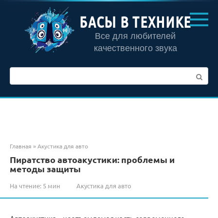
Перейти
к
БАСЫ В ТЕХНИКЕ
контенту
Все для любителей
качественного звука
Поиск:
Главная
»
Акустика для авто
Пиратство автоакустики: проблемы и
методы защиты
На чтение:
5 мин
Акустика для авто