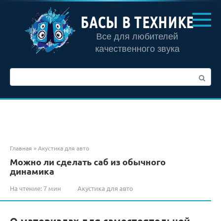
Перейти
к
БАСЫ В ТЕХНИКЕ
контенту
Все для любителей
качественного звука
Поиск:
Главная
»
Акустика для авто
Можно ли сделать саб из обычного
динамика
На чтение:
7 мин
Акустика для авто