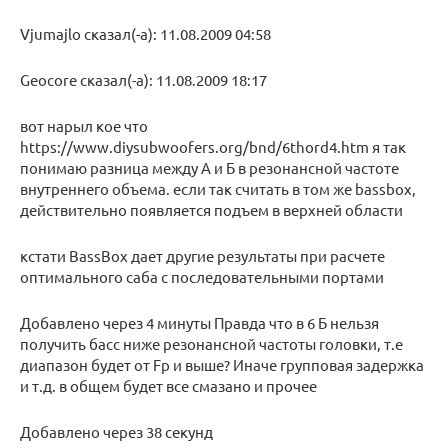
Vjumajlo сказал(-а): 11.08.2009 04:58
Geocore сказал(-а): 11.08.2009 18:17
вот нарыл кое что
https://www.diysubwoofers.org/bnd/6thord4.htm я так
понимаю разница между А и Б в резонансной частоте
внутреннего объема. если так считать в том же bassbox,
действительно появляется подъем в верхней области
кстати BassBox дает другие результаты при расчете
оптимального саба c последовательными портами
Добавлено через 4 минуты Правда что в 6 Б нельзя
получить басс ниже резонансной частоты головки, т.е
диапазон будет от Fр и выше? Иначе групповая задержка
и т.д. в общем будет все смазано и прочее
Добавлено через 38 секунд