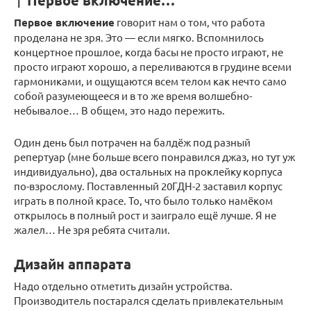
↑ Первое включение…
Первое включение
говорит нам о том, что работа
проделана не зря. Это — если мягко. Вспомнилось
концертное прошлое, когда басы не просто играют, не
просто играют хорошо, а переливаются в грудине всеми
гармониками, и ощущаются всем телом как нечто само
собой разумеющееся и в то же время волшебно-
небывалое… В общем, это надо пережить.
Один день был потрачен на балдёж под разный
репертуар (мне больше всего понравился джаз, но тут уж
индивидуально), два остальных на проклейку корпуса
по-взрослому. Поставленный 20ГДН-2 заставил корпус
играть в полной красе. То, что было только намёком
открылось в полный рост и заиграло ещё лучше. Я не
жалел… Не зря ребята считали.
Дизайн аппарата
Надо отдельно отметить дизайн устройства.
Производитель постарался сделать привлекательным