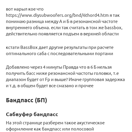
вот нарыл кое что
https://www.diysubwoofers.org/bnd/6thord4.htm я так
понимаю разница между А и Б в резонансной частоте
внутреннего объема. если так считать в том же bassbox,
действительно появляется подъем в верхней области
кстати BassBox дает другие результаты при расчете
оптимального саба c последовательными портами
Добавлено через 4 минуты Правда что в 6 Б нельзя
получить басс ниже резонансной частоты головки, т.е
диапазон будет от Fр и выше? Иначе групповая задержка
и т.д. в общем будет все смазано и прочее
Бандпасс (БП)
Сабвуфер бандпасс
На этой странице разберем такое акустическое
оформление как бандпасс или полосовой