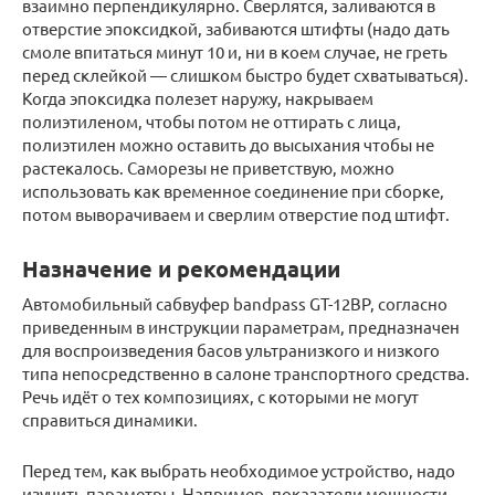
взаимно перпендикулярно. Сверлятся, заливаются в
отверстие эпоксидкой, забиваются штифты (надо дать
смоле впитаться минут 10 и, ни в коем случае, не греть
перед склейкой — слишком быстро будет схватываться).
Когда эпоксидка полезет наружу, накрываем
полиэтиленом, чтобы потом не оттирать с лица,
полиэтилен можно оставить до высыхания чтобы не
растекалось. Саморезы не приветствую, можно
использовать как временное соединение при сборке,
потом выворачиваем и сверлим отверстие под штифт.
Назначение и рекомендации
Автомобильный сабвуфер bandpass GT-12BP, согласно
приведенным в инструкции параметрам, предназначен
для воспроизведения басов ультранизкого и низкого
типа непосредственно в салоне транспортного средства.
Речь идёт о тех композициях, с которыми не могут
справиться динамики.
Перед тем, как выбрать необходимое устройство, надо
изучить параметры. Например, показатели мощности,