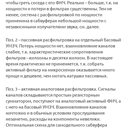
чтобы греть соседа с его ФНЧ. Реально – больше, т.к. на
мощности и потери в фильтрах существенны. Тем не
менее, система с расфильтровкой по мощности
применима в сабвуферах небольшой мощности с
независимыми излучателями звука, см. далее.
Поз. 2 – пассивная расфильтровка на отдельный басовый
УМЗЧ. Потерь мощности нет, взаимовлияние каналов
слабее, т.к. характеристические сопротивления
фильтров – килоомы и десятки килоом. В настоящее
время практически не применяется, т.к. собрать
активный фильтр на микросхемах оказывается много
проще и дешевле, чем мотать катушки пассивных.
Поз. 3 – активная аналоговая расфильтровка. Сигналы
каналов складываются простым резисторным
сумматором, поступают на аналоговый активный ФНЧ, а
с него на басовый УМЗЧ. Взаимовлияние каналов
ничтожно и в обычных условиях прослушивания
незаметно, расходы на компоненты невелики.
Оптимальная схема для самодельного сабвуфера