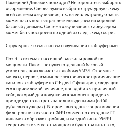
Померяли? Динамик подходит? Не торопитесь выбирать
оформление. Сперва нужно выбрать структурную схему
всей системы озвучивания, т.к. на ее электронную часть
может пасть доля затрат не меньшая, чем на хороший
басовый динамик. Система озвучивания с сабвуфером
может быть построена по одной из след. схем, см. рис.
Структурные схемы систем озвучивания с сабвуферами
Поз. 1 – система с пассивной расфильтровкой по
мощности. Плюс – не нужен отдельный басовый
усилитель, подключается к любому УМЗЧ. Огромные
минусы, первое, взаимное электрическое просачивание
каналов в сабвуфере по СЧ: для LC-фильтров, сводящих
его к приемлемой величине, понадобится приличный
кейс, который для покупки их компонент придется
прежде где-то на треть наполнить деньгами (в 100
рублевых купюрах). Второе – выходные сопротивления
фильтров низких частот ФНЧ совместно с входным ГГ
динамика образуют тройник, и каждый канал УМЗЧ
теоретически четверть мощности будет тратить на то,