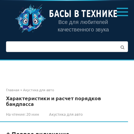
Перейти
к
БАСЫ В ТЕХНИКЕ
контенту
Все для любителей
качественного звука
Поиск:
Главная
»
Акустика для авто
Характеристики и расчет порядков
бандпасса
На чтение:
20 мин
Акустика для авто