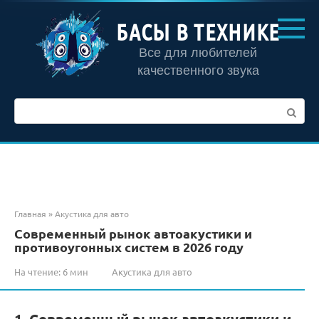
Перейти
к
БАСЫ В ТЕХНИКЕ
контенту
Все для любителей
качественного звука
Поиск:
Главная
»
Акустика для авто
Современный рынок автоакустики и
противоугонных систем в 2026 году
На чтение:
6 мин
Акустика для авто