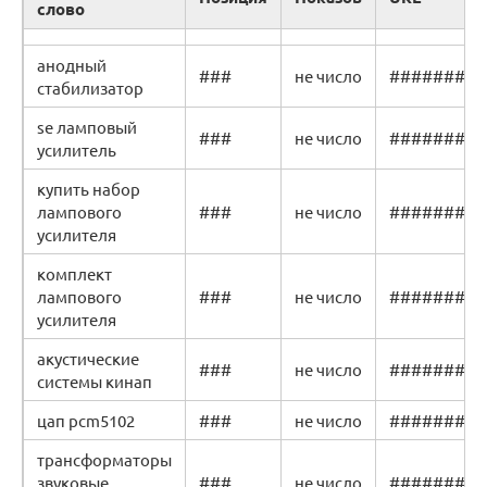
слово
анодный
###
не число
#######
стабилизатор
se ламповый
###
не число
#######
усилитель
купить набор
лампового
###
не число
#######
усилителя
комплект
лампового
###
не число
#######
усилителя
акустические
###
не число
#######
системы кинап
цап pcm5102
###
не число
#######
трансформаторы
звуковые
###
не число
#######