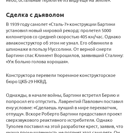
Сделка с дьяволом
В 1939 году самолет «Сталь-7» конструкции Бартини
установил новый мировой рекорд: пролетел 5000
километров со средней скоростью 405 км/час. Однако
авиаконструктор об этом не узнал. Его обвинили в
шпионаже в пользу Муссолини. От верной смерти
Бартини спас Климент Ворошилов, заявивший Сталину:
«Уж больно голова хорошая».
Конструктора перевели тюремное конструкторское
бюро ЦКБ-29 НКВД.
Однажды, в начале войны, Бартини встретил Берию и
попросил его отпустить. Лаврентий Павлович поставил
ему условие: «Сделаешь лучший в мире перехватчик,
отпущу». Вскоре Роберто Бартини предоставил проект
сверхзвукового реактивного истребителя. Однако
Туполев поставил на этой разработке крест, заявив, что
«наша промышленность не потянет этот самолет». Он