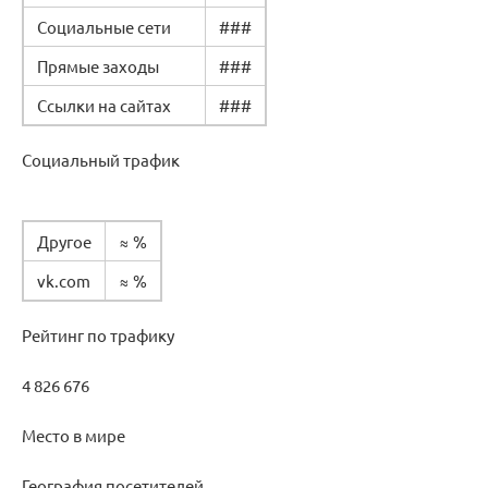
Социальные сети
###
Прямые заходы
###
Ссылки на сайтах
###
Социальный трафик
Другое
≈ %
vk.com
≈ %
Рейтинг по трафику
4 826 676
Место в мире
География посетителей