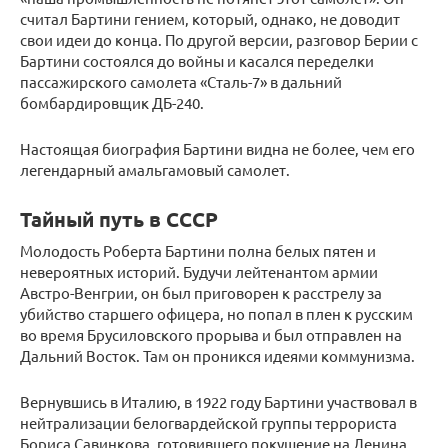
считал Бартини гением, который, однако, не доводит
свои идеи до конца. По другой версии, разговор Берии с
Бартини состоялся до войны и касался переделки
пассажирского самолета «Сталь-7» в дальний
бомбардировщик ДБ-240.
Настоящая биография Бартини видна не более, чем его
легендарный амальгамовый самолет.
Тайный путь в СССР
Молодость Роберта Бартини полна белых пятен и
невероятных историй. Будучи лейтенантом армии
Австро-Венгрии, он был приговорен к расстрелу за
убийство старшего офицера, но попал в плен к русским
во время Брусиловского прорыва и был отправлен на
Дальний Восток. Там он проникся идеями коммунизма.
Вернувшись в Италию, в 1922 году Бартини участвовал в
нейтрализации белогвардейской группы террориста
Бориса Савинкова, готовившего покушение на Ленина,