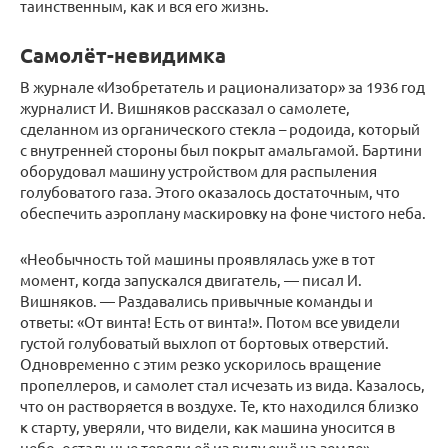
таинственным, как и вся его жизнь.
Самолёт-невидимка
В журнале «Изобретатель и рационализатор» за 1936 год
журналист И. Вишняков рассказал о самолете,
сделанном из органического стекла – родоида, который
с внутренней стороны был покрыт амальгамой. Бартини
оборудовал машину устройством для распыления
голубоватого газа. Этого оказалось достаточным, что
обеспечить аэроплану маскировку на фоне чистого неба.
«Необычность той машины проявлялась уже в тот
момент, когда запускался двигатель, — писал И.
Вишняков. — Раздавались привычные команды и
ответы: «От винта! Есть от винта!». Потом все увидели
густой голубоватый выхлоп от бортовых отверстий.
Одновременно с этим резко ускорилось вращение
пропеллеров, и самолет стал исчезать из вида. Казалось,
что он растворяется в воздухе. Те, кто находился близко
к старту, уверяли, что видели, как машина уносится в
небо, остальные теряли её из виду ещё на земле».