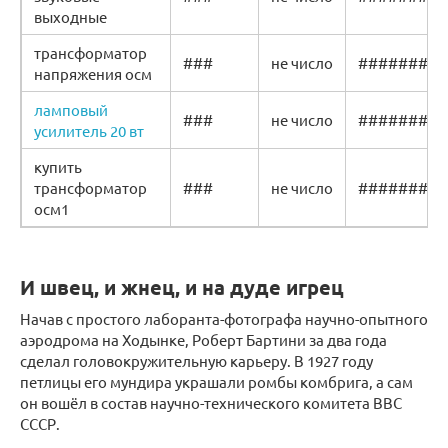
выходные
трансформатор
###
не число
#######
напряжения осм
ламповый
###
не число
#######
усилитель 20 вт
купить
трансформатор
###
не число
#######
осм1
И швец, и жнец, и на дуде игрец
Начав с простого лаборанта-фотографа научно-опытного
аэродрома на Ходынке, Роберт Бартини за два года
сделал головокружительную карьеру. В 1927 году
петлицы его мундира украшали ромбы комбрига, а сам
он вошёл в состав научно-технического комитета ВВС
СССР.