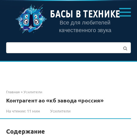
Перейти
к
БАСЫ В ТЕХНИКЕ
контенту
Все для любителей
качественного звука
Поиск:
Главная
»
Усилители
Контрагент ао «кб завода «россия»
На чтение:
11 мин
Усилители
Содержание