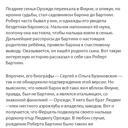
Позднее семья Орожди переехала в Фиуме, и опекун, по
иронии судьбы, стал садовником барона ди Бартини.
Роберт часто бывал у них, и однажды его увидела
бездетная баронесса. Мальчик напоминал ей мужа,
поэтому она настояла, чтобы малыша взяли в семью.
Дальнейшие расспросы ди Бартини о настоящих
родителях ребёнка, привели барона к счастливому
выводу. Оказывается, он нашёл родного сына. Вот такую
интересную историю рассказал о себе сам Роберт
Бартини.
Впрочем, его биографы — Сергей и Ольга Бузиновские —
так и не обнаружили подтверждения этой версии. Но
выяснили, что некий барон всё-таки жил вблизи Фиуме,
правда, был не Бартини, а являлся итальянцем, со
знакомой фамилией — Орожди. У него был брат Людвиг
– член местного аэроклуба и владелец заводов. Вот и
получается, что Ферцель подкинула своего малыша
родному отцу Людвигу Орожди. В любом случае,
рождение Роберта Бартини было таким же