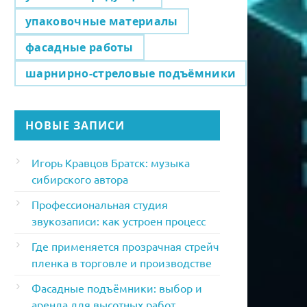
упаковочные материалы
фасадные работы
шарнирно-стреловые подъёмники
НОВЫЕ ЗАПИСИ
Игорь Кравцов Братск: музыка
сибирского автора
Профессиональная студия
звукозаписи: как устроен процесс
Где применяется прозрачная стрейч
пленка в торговле и производстве
Фасадные подъёмники: выбор и
аренда для высотных работ