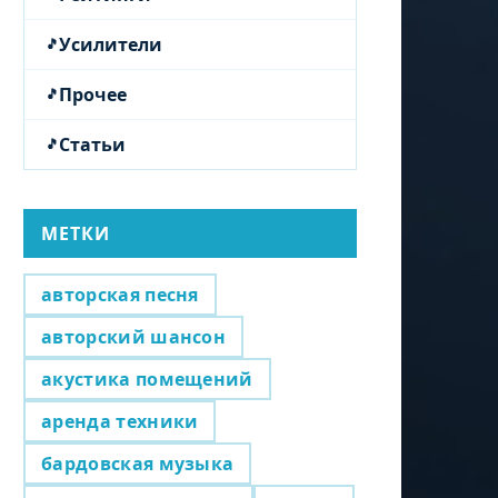
Усилители
Прочее
Статьи
МЕТКИ
авторская песня
авторский шансон
акустика помещений
аренда техники
бардовская музыка