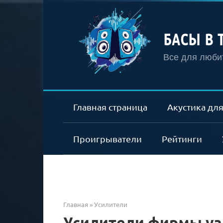
Перейти
к
контенту
БАСЫ В 
Все для любит
Главная страница
Акустика для
Проигрыватели
Рейтинги
Главная
»
Усилители
Усилители фирмы yam