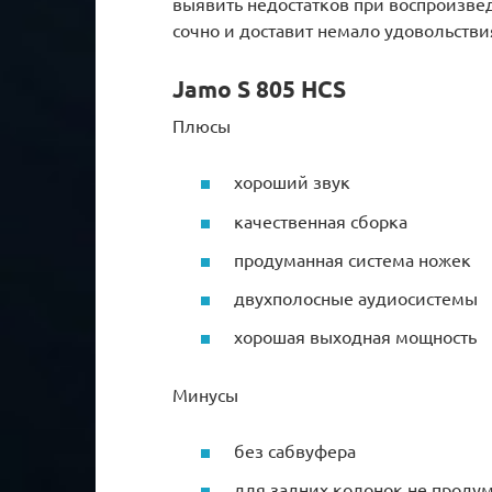
выявить недостатков при воспроизвед
сочно и доставит немало удовольстви
Jamo S 805 HCS
Плюсы
хороший звук
качественная сборка
продуманная система ножек
двухполосные аудиосистемы
хорошая выходная мощность
Минусы
без сабвуфера
для задних колонок не продум