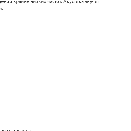
ении крайне низких частот. Акустика звучит
я.
ана установка