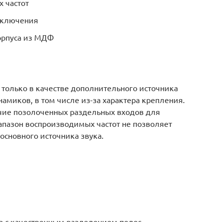
 частот
дключения
орпуса из МДФ
 только в качестве дополнительного источника
намиков, в том числе из-за характера крепления.
ие позолоченных раздельных входов для
апазон воспроизводимых частот не позволяет
основного источника звука.
а с качественным разделением полос