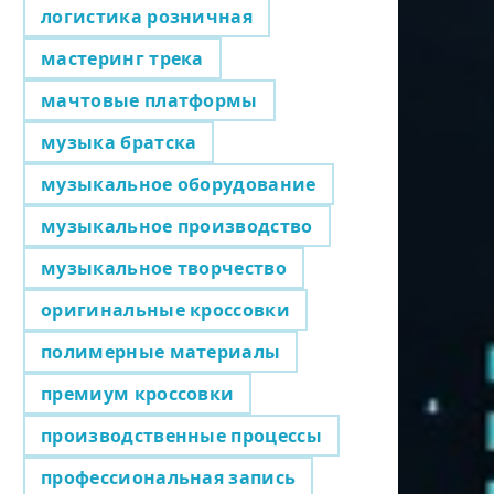
логистика розничная
мастеринг трека
мачтовые платформы
музыка братска
музыкальное оборудование
музыкальное производство
музыкальное творчество
оригинальные кроссовки
полимерные материалы
премиум кроссовки
производственные процессы
профессиональная запись