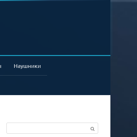
ы
Наушники
Поиск: