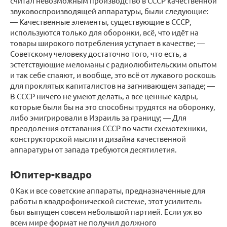
считал невозможным производство в СССР качественной
звуковоспроизводящей аппаратуры, были следующие:
— Качественные элементы, существующие в СССР,
используются только для оборонки, всё, что идёт на
товары широкого потребления уступает в качестве; —
Советскому человеку достаточно того, что есть, а
эстетствующие меломаны с радиолюбительским опытом
и так себе спаяют, и вообще, это всё от лукавого роскошь
для проклятых капиталистов на загнивающем западе; —
В СССР ничего не умеют делать, а все ценные кадры,
которые были бы на это способны трудятся на оборонку,
либо эмигрировали в Израиль за границу; — Для
преодоления отставания СССР по части схемотехники,
конструкторской мысли и дизайна качественной
аппаратуры от запада требуются десятилетия.
Юпитер-квадро
0 Как и все советские аппараты, предназначенные для
работы в квадрофонической системе, этот усилитель
был выпущен совсем небольшой партией. Если уж во
всем мире формат не получил должного