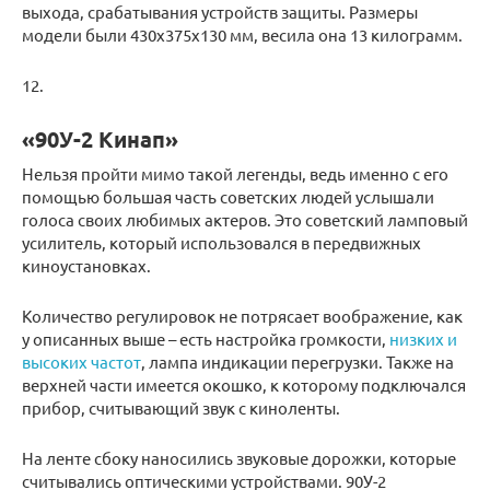
выхода, срабатывания устройств защиты. Размеры
модели были 430х375х130 мм, весила она 13 килограмм.
12.
«90У-2 Кинап»
Нельзя пройти мимо такой легенды, ведь именно с его
помощью большая часть советских людей услышали
голоса своих любимых актеров. Это советский ламповый
усилитель, который использовался в передвижных
киноустановках.
Количество регулировок не потрясает воображение, как
у описанных выше – есть настройка громкости,
низких и
высоких частот
, лампа индикации перегрузки. Также на
верхней части имеется окошко, к которому подключался
прибор, считывающий звук с киноленты.
На ленте сбоку наносились звуковые дорожки, которые
считывались оптическими устройствами. 90У-2