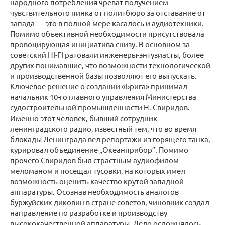
народного потребления чреват получением
чувствительного пинка от политбюро за отставание от
запада — это в полной мере касалось и аудиотехники.
Помимо объективной необходимости присутствовала
провоцирующая инициатива снизу. В основном за
советский HI-FI ратовали инженеры-энтузиасты, более
других понимавшие, что возможности технологической
и производственной базы позволяют его выпускать.
Ключевое решение о создании «Брига» принимал
начальник 10-го главного управления Министерства
судостроительной промышленности Н. Свиридов.
Именно этот человек, бывший сотрудник
ленинградского радио, известный тем, что во время
блокады Ленинграда вел репортажи из горящего танка,
курировал объединение „Океанприбор”. Помимо
прочего Свиридов был страстным аудиофилом
меломаном и посещал тусовки, на которых имел
возможность оценить качество крутой западной
аппаратуры. Осознав необходимость аналогов
буржуйских диковин в стране советов, чиновник создал
направление по разработке и производству
высококачественной аппаратуры. Дело осложнялось