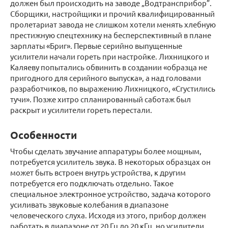
должен был происходить на заводе „Водтрансприбор”.
Сборщики, настройщики и прочий квалифицированный
пролетариат завода не слишком хотели менять хлебную
престижную спецтехнику на бесперспективный в плане
зарплаты «Бриг». Первые серийно выпущенные
усилители начали гореть при настройке. Лихницкого и
Каляеву попытались обвинить в создании «образца не
пригодного для серийного выпуска», а над головами
разработчиков, по выражению Лихницкого, «Сгустились
тучи». Позже хитро спланированный саботаж был
раскрыт и усилители гореть перестали.
Особенности
Чтобы сделать звучание аппаратуры более мощным,
потребуется усилитель звука. В некоторых образцах он
может быть встроен внутрь устройства, к другим
потребуется его подключать отдельно. Такое
специальное электронное устройство, задача которого
усиливать звуковые колебания в диапазоне
человеческого слуха. Исходя из этого, прибор должен
работать в диапазоне от 20 Гц до 20 кГц, но усилители