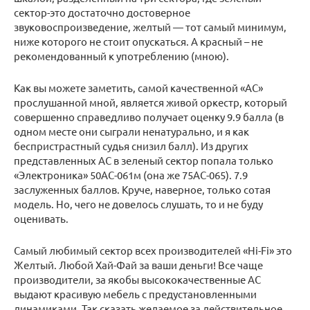
сектор-это достаточно достоверное
звуковоспроизведение, желтый — тот самый минимум,
ниже которого не стоит опускаться. А красный – не
рекомендованный к употреблению (мною).
Как вы можете заметить, самой качественной «АС»
прослушанной мной, является живой оркестр, который
совершенно справедливо получает оценку 9.9 балла (в
одном месте они сыграли ненатурально, и я как
беспристрастный судья снизил балл). Из других
представленных АС в зеленый сектор попала только
«Электроника» 50АС-061м (она же 75АС-065). 7.9
заслуженных баллов. Круче, наверное, только сотая
модель. Но, чего не довелось слушать, то и не буду
оценивать.
Самый любимый сектор всех производителей «Hi-Fi» это
Желтый. Любой Хай-Фай за ваши деньги! Все чаще
производители, за якобы высококачественные АС
выдают красивую мебель с предустановленными
динамиками. Так сказать желаемое за действительное.