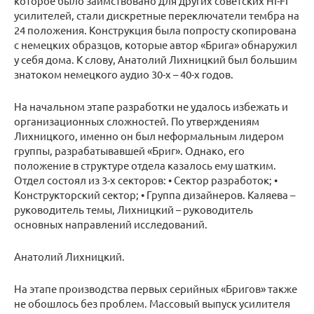
которое было заимствовано для других советских HI-FI
усилителей, стали дискретные переключатели тембра на
24 положения. Конструкция была попросту скопирована
с немецких образцов, которые автор «Брига» обнаружил
у себя дома. К слову, Анатолий Лихницкий был большим
знатоком немецкого аудио 30-х – 40-х годов.
На начальном этапе разработки не удалось избежать и
организационных сложностей. По утверждениям
Лихницкого, именно он был неформальным лидером
группы, разрабатывавшей «Бриг». Однако, его
положение в структуре отдела казалось ему шатким.
Отдел состоял из 3-х секторов: • Сектор разработок; •
Конструкторский сектор; • Группа дизайнеров. Каляева –
руководитель темы, Лихницкий – руководитель
основных направлений исследований.
Анатолий Лихницкий.
На этапе производства первых серийных «Бригов» также
не обошлось без проблем. Массовый выпуск усилителя