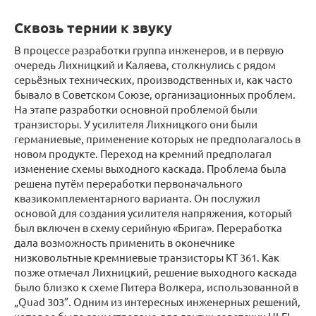
Сквозь тернии к звуку
В процессе разработки группа инженеров, и в первую
очередь Лихницкий и Каляева, столкнулись с рядом
серьёзных технических, производственных и, как часто
бывало в Советском Союзе, организационных проблем.
На этапе разработки основной проблемой были
транзисторы. У усилителя Лихницкого они были
германиевые, применение которых не предполагалось в
новом продукте. Переход на кремний предполагал
изменение схемы выходного каскада. Проблема была
решена путём переработки первоначального
квазикомплементарного варианта. Он послужил
основой для создания усилителя напряжения, который
был включен в схему серийную «Брига». Переработка
дала возможность применить в оконечнике
низковольтные кремниевые транзисторы КТ 361. Как
позже отмечал Лихницкий, решение выходного каскада
было близко к схеме Питера Волкера, использованной в
„Quad 303”. Одним из интересных инженерных решений,