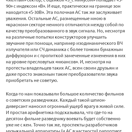
90» с индексом «B». И еще, практически на границе зон
находится «S-30B». Эта полочная АС так же заслуживает
уважения. Остальные АС, размещенные мною в
«красном» секторе немного отличаются между собой по
качеству преобразованного в звук сигнала. Но, несмотря
на различные попытки конструкторов улучшить
звучание при помощи, например изодинамического ВЧ
излучателя или СЧ динамика с более тонким бумажным
диффузором и с пропиткой замеченные изменения в них
на уровне пресловутых «нюансов». И, несмотря на
протесты владельцев таких АС, всем своим друзьям и
даже просто знакомым такие преобразователи звука
приобретать не советую.
Когда-то нам показывали большое количество фильмов
о советских разведчиках. Каждый такой шпион-
диверсант наносил огромный ущерб врагу в живой силе.
И простая арифметика подсказывала, что где-то на
десятом фильме разведчику воевать будет собственно
уже не с кем. Точно так же, проспекты разработчиков
музыкальной аппаратуры (и АС в частности) рапортуют