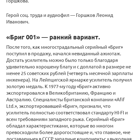
Горшкова.
Герой соц. труда и аудиофил — Горшков Леонид
Иванович.
«Бриг 001» — ранний вариант.
После того, как многострадальный серийный «Бриг»
поступил в продажу, начался невиданный ажиотаж.
Достать усилитель можно было только благодаря
удивительно хорошему блату и с доплатой в размере не
менее 25 советских рублей (четверть месячной зарплаты
инженера). На Лейпцигской ярмарке усилитель получил
золотую медаль. К 1977-му году «Бриг» активно
экспортировался в Великобританию, Францию и
Австралию. Специалисты британской компании «Afif
Ltd.», экспортировавшей «Бриг», признали, что
усилитель полностью соответствовал стандарту HI-FI и
всем требованиям западного рыка. Серийный «Бриг»
обладал характеристиками, которые во многом
превосходили более дорогостоящие и, что главное, «не
доставаемые» в СССР западные компоненты: • выходная