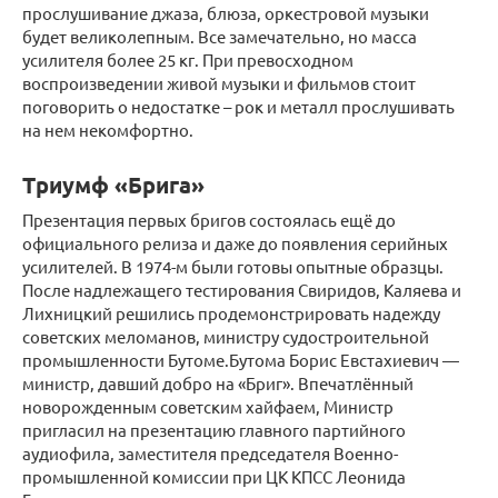
прослушивание джаза, блюза, оркестровой музыки
будет великолепным. Все замечательно, но масса
усилителя более 25 кг. При превосходном
воспроизведении живой музыки и фильмов стоит
поговорить о недостатке – рок и металл прослушивать
на нем некомфортно.
Триумф «Брига»
Презентация первых бригов состоялась ещё до
официального релиза и даже до появления серийных
усилителей. В 1974-м были готовы опытные образцы.
После надлежащего тестирования Свиридов, Каляева и
Лихницкий решились продемонстрировать надежду
советских меломанов, министру судостроительной
промышленности Бутоме.Бутома Борис Евстахиевич —
министр, давший добро на «Бриг». Впечатлённый
новорожденным советским хайфаем, Министр
пригласил на презентацию главного партийного
аудиофила, заместителя председателя Военно-
промышленной комиссии при ЦК КПСС Леонида