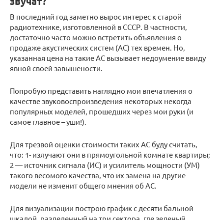
звучат?
В последний год заметно вырос интерес к старой
радиотехнике, изготовленной в СССР. В частности,
достаточно часто можно встретить объявления о
продаже акустических систем (АС) тех времен. Но,
указанная цена на такие АС вызывает недоумение ввиду
явной своей завышености.
Попробую представить наглядно мои впечатления о
качестве звуковоспроизведения некоторых некогда
популярных моделей, прошедших через мои руки (и
самое главное – уши!).
Для трезвой оценки стоимости таких АС буду считать,
что: 1- излучают они в прямоугольной комнате квартиры;
2 — источник сигнала (ИС) и усилитель мощности (УМ)
такого весомого качества, что их замена на другие
модели не изменит общего мнения об АС.
Для визуализации построю график с десяти бальной
шкалой, разделенный на три сектора, где зеленый