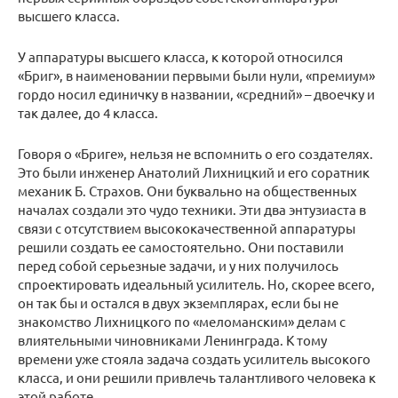
высшего класса.
У аппаратуры высшего класса, к которой относился
«Бриг», в наименовании первыми были нули, «премиум»
гордо носил единичку в названии, «средний» – двоечку и
так далее, до 4 класса.
Говоря о «Бриге», нельзя не вспомнить о его создателях.
Это были инженер Анатолий Лихницкий и его соратник
механик Б. Страхов. Они буквально на общественных
началах создали это чудо техники. Эти два энтузиаста в
связи с отсутствием высококачественной аппаратуры
решили создать ее самостоятельно. Они поставили
перед собой серьезные задачи, и у них получилось
спроектировать идеальный усилитель. Но, скорее всего,
он так бы и остался в двух экземплярах, если бы не
знакомство Лихницкого по «меломанским» делам с
влиятельными чиновниками Ленинграда. К тому
времени уже стояла задача создать усилитель высокого
класса, и они решили привлечь талантливого человека к
этой работе.