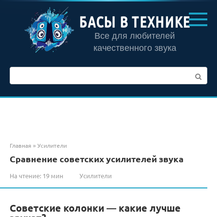
Перейти
к
БАСЫ В ТЕХНИКЕ
контенту
Все для любителей
качественного звука
Поиск:
Главная
»
Усилители
Сравнение советских усилителей звука
На чтение:
19 мин
Усилители
Советские колонки — какие лучше