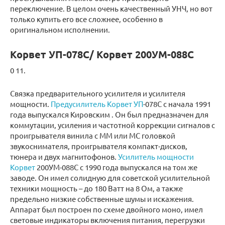
переключение. В целом очень качественный УНЧ, но вот
только купить его все сложнее, особенно в
оригинальном исполнении.
Корвет УП-078С/ Корвет 200УМ-088С
0 11.
Связка предварительного усилителя и усилителя
мощности.
Предусилитель Корвет УП
-078С с начала 1991
года выпускался Кировским . Он был предназначен для
коммутации, усиления и частотной коррекции сигналов с
проигрывателя винила с ММ или МС головкой
звукоснимателя, проигрывателя компакт-дисков,
тюнера и двух магнитофонов.
Усилитель мощности
Корвет
200УМ-088С с 1990 года выпускался на том же
заводе. Он имел солидную для советской усилительной
техники мощность – до 180 Ватт на 8 Ом, а также
предельно низкие собственные шумы и искажения.
Аппарат был построен по схеме двойного моно, имел
световые индикаторы включения питания, перегрузки