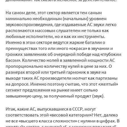
На самом деле, этот сектор является тем самым
минимально необходимым (начальным) уровнем
звуковоспроизведения, где издаваемые АС звуки легко
распознаются массовым слушателем не только как
любимые исполнители, но и как их инструменты.
Именно в этом секторе ведутся жаркие баталии о
преимуществах того или иного «окраса» в звучании и
громких заявлениях об очередной победе над «глубоким
басом». Количество нолей в заявленной мощности АС
пропорционально количеству нулей в цене за них. О
размерах второй или третьей гармоник в звуке на
выходе таких АС производители молчат как партизаны
на допросе. Именно поэтому считаю, что этот «желтый»
сегмент предложения на рынке имеет сильно
завышенную цену, за получаемый продукт (звук).
Итак, какие АС, выпускавшиеся в СССР, могут
соответствовать этой «весовой категории»? Нет, далеко
не все «высшего класса сложности» с нулями в цифрах. В
«желтый» сектор, с оценкой «5_с минусом» попадает «S-