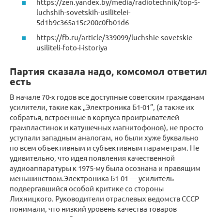
https://zen.yandex.by/media/radiotechnik/top-5-
luchshih-sovetskih-usilitelei-
5d1b9c365a15c200c0fb01d6
https://fb.ru/article/339099/luchshie-sovetskie-
usiliteli-foto-i-istoriya
Партия сказала надо, комсомол ответил
есть
В начале 70-х годов все доступные советским гражданам
усилители, такие как „Электроника Б1-01”, (а также их
собратья, встроенные в корпуса проигрывателей
грампластинок и катушечных магнитофонов), не просто
уступали западным аналогам, но были хуже буквально
по всем объективным и субъективным параметрам. Не
удивительно, что идея появления качественной
аудиоаппаратуры к 1975-му была осознана и правящим
меньшинством.Электроника Б1-01 — усилитель
подвергавшийся особой критике со стороны
Лихницкого. Руководители отраслевых ведомств СССР
понимали, что низкий уровень качества товаров