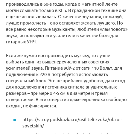
производились в 60-е годы, когда о магнитной ленте
могли слышать только в КГБ. В гражданской технике она
еще не использовалась. О качестве звучания, пожалуй,
лучше промолчать – оно оставляет желать лучшего. Но
все равно некоторые музыканты, любители «лампового»
звука, используют эти усилители в качестве базы для
гитарных УНЧ.
Если же нужно воспроизводить музыку, то лучше
выбрать один из вышеперечисленных советских
усилителей звука. Питание 90У-2 от сети 110 Вольт, для
подключения к 220 В потребуется использовать
специальный блок. Это не прибавит удобство, да и вход
для подключения источника сигнала внушительных
размеров – примерно 4-5 см в диаметре и тремя
отверстиями. В эти отверстия даже евро-вилка свободно
входит, не фиксируется.
https://stroy-podskazka.ru/usiliteli-zvuka/obzor-
sovetskih/