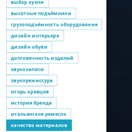
выбор кухни
высотные подъёмники
грузоподъёмность оборудования
дизайн интерьера
дизайн обуви
долговечность изделий
звукозаписи
звукорежиссура
игорь кравцов
история бренда
итальянское ремесло
качество материалов