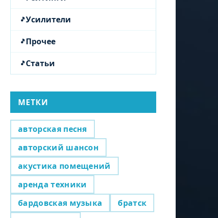
Усилители
Прочее
Статьи
МЕТКИ
авторская песня
авторский шансон
акустика помещений
аренда техники
бардовская музыка
братск