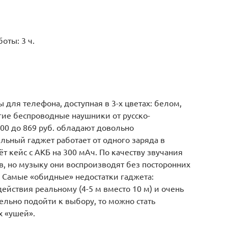
оты: 3 ч.
для телефона, доступная в 3-х цветах: белом,
гие беспроводные наушники от русско-
500 до 869 руб. обладают довольно
ьный гаджет работает от одного заряда в
ёт кейс с АКБ на 300 мАч. По качеству звучания
в, но музыку они воспроизводят без посторонних
. Самые «обидные» недостатки гаджета:
ействия реальному (4-5 м вместо 10 м) и очень
ельно подойти к выбору, то можно стать
х «ушей».