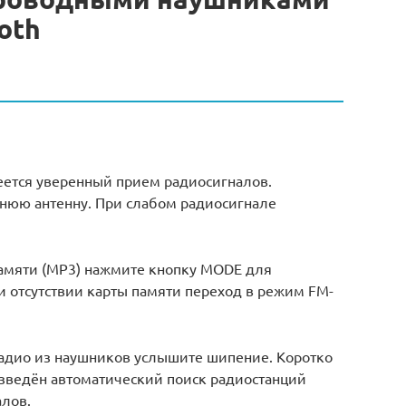
oth
меется уверенный прием радиосигналов.
нюю антенну. При слабом радиосигнале
памяти (MP3) нажмите кнопку MODE для
 отсутствии карты памяти переход в режим FM-
дио из наушников услышите шипение. Коротко
изведён автоматический поиск радиостанций
алов.