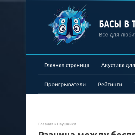
Перейти
к
контенту
БАСЫ В 
Все для любит
Главная страница
Акустика для
Проигрыватели
Рейтинги
Главная
»
Наушники
Разница между бес