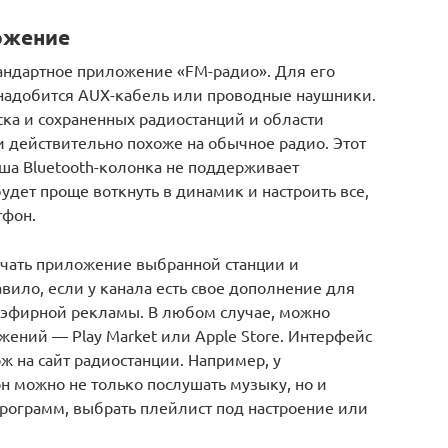
ожение
тандартное приложение «FM-радио». Для его
понадобится AUX-кабель или проводные наушники.
ка и сохраненных радиостанций и области
и действительно похоже на обычное радио. Этот
аша Bluetooth-колонка не поддерживает
удет проще воткнуть в динамик и настроить все,
тфон.
ачать приложение выбранной станции и
равило, если у канала есть свое дополнение для
я эфирной рекламы. В любом случае, можно
ожений — Play Market или Apple Store. Интерфейс
ж на сайт радиостанции. Например, у
н можно не только послушать музыку, но и
 программ, выбрать плейлист под настроение или