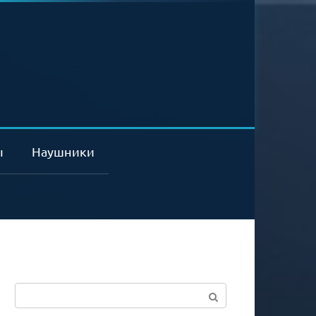
ы
Наушники
Поиск: