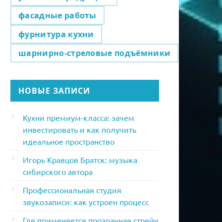
фасадные работы
фурнитура кухни
шарнирно-стреловые подъёмники
НОВЫЕ ЗАПИСИ
Кухни премиум-класса: зачем
инвестировать и как получить
идеальное пространство
Игорь Кравцов Братск: музыка
сибирского автора
Профессиональная студия
звукозаписи: как устроен процесс
Где применяется прозрачная стрейч