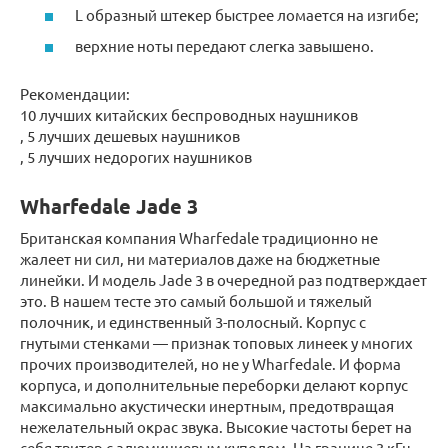
L образный штекер быстрее ломается на изгибе;
верхние ноты передают слегка завышено.
Рекомендации:
10 лучших китайских беспроводных наушников
, 5 лучших дешевых наушников
, 5 лучших недорогих наушников
Wharfedale Jade 3
Британская компания Wharfedale традиционно не
жалеет ни сил, ни материалов даже на бюджетные
линейки. И модель Jade 3 в очередной раз подтверждает
это. В нашем тесте это самый большой и тяжелый
полочник, и единственный 3-полосный. Корпус с
гнутыми стенками — признак топовых линеек у многих
прочих производителей, но не у Wharfedale. И форма
корпуса, и дополнительные переборки делают корпус
максимально акустически инертным, предотвращая
нежелательный окрас звука. Высокие частоты берет на
себя твитер с алюминиевым куполом. На границе 3 кГц