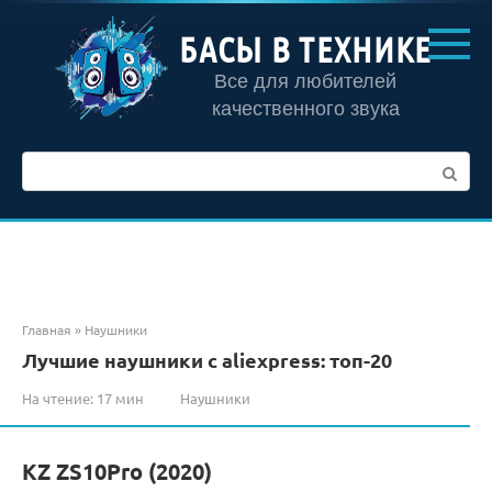
Перейти
к
БАСЫ В ТЕХНИКЕ
контенту
Все для любителей
качественного звука
Поиск:
Главная
»
Наушники
Лучшие наушники с aliexpress: топ-20
На чтение:
17 мин
Наушники
KZ ZS10Pro (2020)