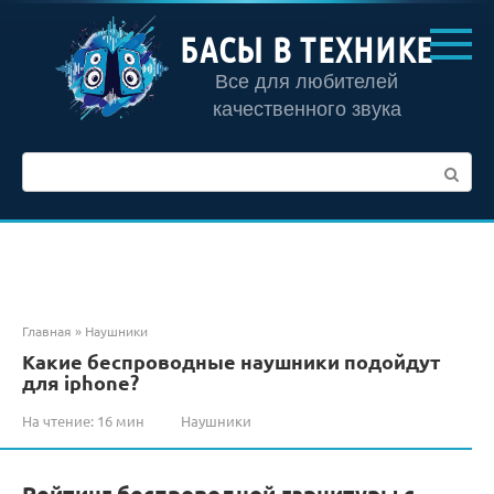
Перейти
к
БАСЫ В ТЕХНИКЕ
контенту
Все для любителей
качественного звука
Поиск:
Главная
»
Наушники
Какие беспроводные наушники подойдут
для iphone?
На чтение:
16 мин
Наушники