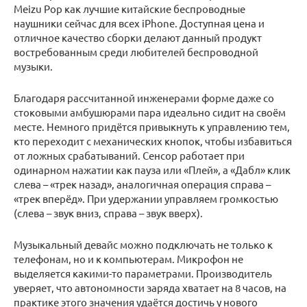
Meizu Pop как лучшие китайские беспроводные
наушники сейчас для всех iPhone. Доступная цена и
отличное качество сборки делают данный продукт
востребованным среди любителей беспроводной
музыки.
Благодаря рассчитанной инженерами форме даже со
стоковыми амбушюрами пара идеально сидит на своём
месте. Немного придётся привыкнуть к управлению тем,
кто переходит с механических кнопок, чтобы избавиться
от ложных срабатываний. Сенсор работает при
одинарном нажатии как пауза или «Плей», а «Дабл» клик
слева – «трек назад», аналогичная операция справа –
«трек вперёд». При удержании управляем громкостью
(слева – звук вниз, справа – звук вверх).
Музыкальный девайс можно подключать не только к
телефонам, но и к компьютерам. Микрофон не
выделяется какими-то параметрами. Производитель
уверяет, что автономности заряда хватает на 8 часов, на
практике этого значения удаётся достичь у нового