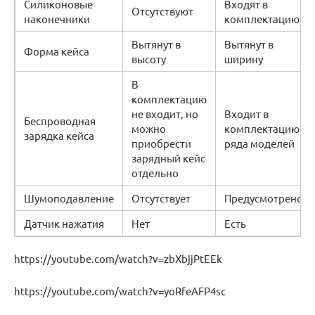
Силиконовые
Входят в
Отсутствуют
наконечники
комплектацию
Вытянут в
Вытянут в
Форма кейса
высоту
ширину
В
комплектацию
не входит, но
Входит в
Беспроводная
можно
комплектацию
зарядка кейса
приобрести
ряда моделей
зарядный кейс
отдельно
Шумоподавление
Отсутствует
Предусмотрено
Датчик нажатия
Нет
Есть
https://youtube.com/watch?v=zbXbjjPtEEk
https://youtube.com/watch?v=yoRfeAFP4sc