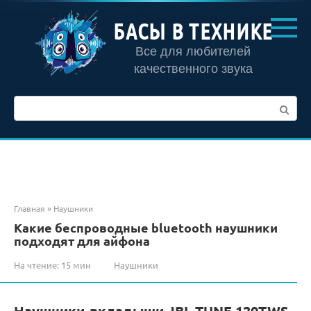
Перейти
к
БАСЫ В ТЕХНИКЕ
контенту
Все для любителей
качественного звука
Поиск:
Главная
»
Наушники
Какие беспроводные bluetooth наушники
подходят для айфона
На чтение:
15 мин
Наушники