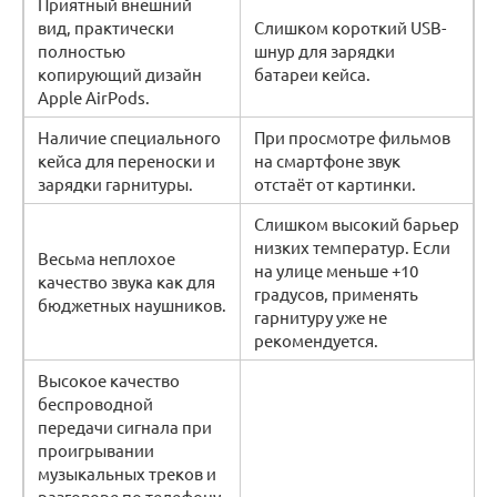
Приятный внешний
вид, практически
Слишком короткий USB-
полностью
шнур для зарядки
копирующий дизайн
батареи кейса.
Apple AirPods.
Наличие специального
При просмотре фильмов
кейса для переноски и
на смартфоне звук
зарядки гарнитуры.
отстаёт от картинки.
Слишком высокий барьер
низких температур. Если
Весьма неплохое
на улице меньше +10
качество звука как для
градусов, применять
бюджетных наушников.
гарнитуру уже не
рекомендуется.
Высокое качество
беспроводной
передачи сигнала при
проигрывании
музыкальных треков и
разговоре по телефону.