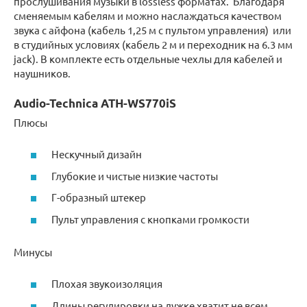
прослушивания музыки в lossless форматах. Благодаря
сменяемым кабелям и можно наслаждаться качеством
звука с айфона (кабель 1,25 м с пультом управления) или
в студийных условиях (кабель 2 м и переходник на 6.3 мм
jack). В комплекте есть отдельные чехлы для кабелей и
наушников.
Audio-Technica ATH-WS770iS
Плюсы
Нескучный дизайн
Глубокие и чистые низкие частоты
Г-образный штекер
Пульт управления с кнопками громкости
Минусы
Плохая звукоизоляция
Длины регулировки на дужке хватит не всем