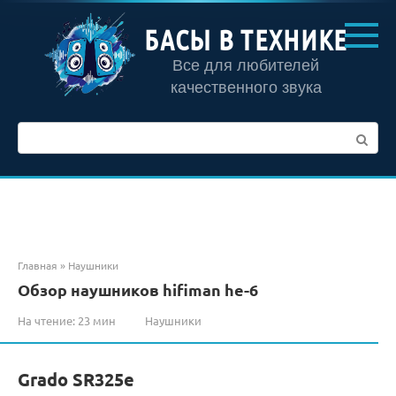
Перейти
к
БАСЫ В ТЕХНИКЕ
контенту
Все для любителей
качественного звука
Поиск:
Главная
»
Наушники
Обзор наушников hifiman he-6
На чтение:
23 мин
Наушники
Grado SR325e