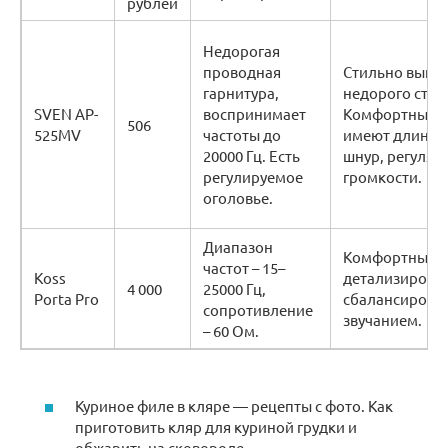
рублей
Недорогая
проводная
Стильно выгля
гарнитура,
недорого стоя
SVEN AP-
воспринимает
Комфортные,
506
525MV
частоты до
имеют длинн
20000 Гц. Есть
шнур, регулят
регулируемое
громкости.
оголовье.
Диапазон
Комфортные, 
частот – 15–
Koss
детализирова
4 000
25000 Гц,
Porta Pro
сбалансирова
сопротивление
звучанием.
– 60 Ом.
Куриное филе в кляре — рецепты с фото. Как
приготовить кляр для куриной грудки и
обжарить на сковороде