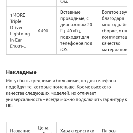
Ом.
Вставные,
Богатое звуча
1MORE
проводные, с
благодаря
Triple
диапазоном 20
многодрайвер
Driver
6 490
Гц–40 кГц,
сборке, отлич
Lightning
подходят для
комплектация
In-Ear
телефонов под
качество
E1001-L
iOS.
материалов.
Накладные
Могут быть средними и большими, но для телефона
подойдут те, которые поменьше. Кроме высокого
качества следующих моделей, их отличает
универсальность – всегда можно подключить гарнитуру к
ПК:
Цена,
Название
Характеристики
Плюсы