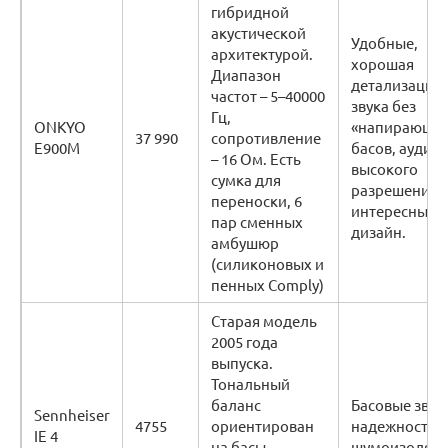
гибридной
акустической
Удобные,
архитектурой.
хорошая
Диапазон
детализация
частот – 5–40000
звука без
Гц,
ONKYO
«напирающи
37 990
сопротивление
E900M
басов, аудио
– 16 Ом. Есть
высокого
сумка для
разрешения,
переноски, 6
интересный
пар сменных
дизайн.
амбушюр
(силиконовых и
пенных Comply)
Старая модель
2005 года
выпуска.
Тональный
баланс
Басовые звук
Sennheiser
4755
ориентирован
надежность,
IE 4
на басы,
шумоизоляци