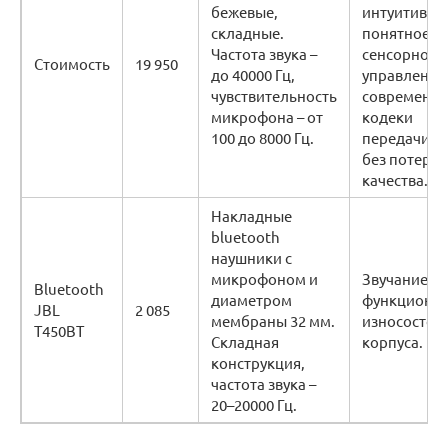
бежевые,
интуитивно
складные.
понятное
Частота звука –
сенсорное
Стоимость
19 950
до 40000 Гц,
управление
чувствительность
современн
микрофона – от
кодеки
100 до 8000 Гц.
передачи зв
без потери
качества.
Накладные
bluetooth
наушники с
микрофоном и
Звучание,
Bluetooth
диаметром
функционал
JBL
2 085
мембраны 32 мм.
износостой
T450BT
Складная
корпуса.
конструкция,
частота звука –
20–20000 Гц.