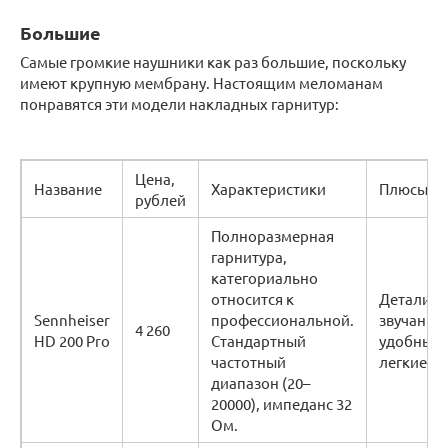
Большие
Самые громкие наушники как раз большие, поскольку
имеют крупную мембрану. Настоящим меломанам
понравятся эти модели накладных гарнитур:
Цена,
Название
Характеристики
Плюсы
рублей
Полноразмерная
гарнитура,
категориально
относится к
Детализа
Sennheiser
профессиональной.
звучания,
4 260
HD 200 Pro
Стандартный
удобные,
частотный
легкие.
диапазон (20–
20000), импеданс 32
Ом.