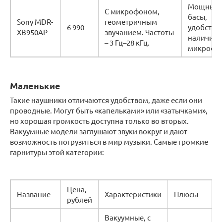
Мощные
С микрофоном,
басы,
Sony MDR-
геометричным
6 990
удобство,
XB950AP
звучанием. Частоты
наличие
– 3 Гц–28 кГц.
микрофо
Маленькие
Такие наушники отличаются удобством, даже если они
проводные. Могут быть «капельками» или «затычками»,
но хорошая громкость доступна только во вторых.
Вакуумные модели заглушают звуки вокруг и дают
возможность погрузиться в мир музыки. Самые громкие
гарнитуры этой категории:
Цена,
Название
Характеристики
Плюсы
рублей
Вакуумные, с