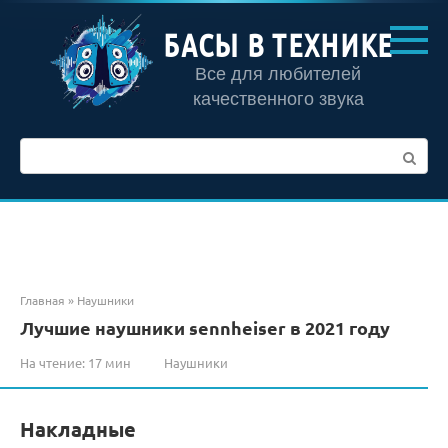
Перейти
к
БАСЫ В ТЕХНИКЕ
контенту
Все для любителей
качественного звука
Поиск:
Главная
»
Наушники
Лучшие наушники sennheiser в 2021 году
На чтение:
17 мин
Наушники
Накладные