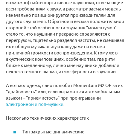
возможно) найти портативные наушники, отвечающие
всем требованиям к звуку, а рассматриваемая модель
изначально позиционируется производителям для
другого слушателя. Обратной и весьма положительной
стороной этой особенности звучания “моментумов”
стало то, что наушники прекрасно справляются с
перегрузом, тщательно разделяя частоты, не смешивая
их в общую музыкальную кашу даже на весьма
приличной громкости воспроизведения. К тому же в
акустических композициях, особенно там, где ритм
ближе к медленному, лично мне наушники добавили
некоего темного шарма, атмосферности в звучании.
А вот молодежь, явно полюбит Momentum M2 OE за их
“драйвовость” или, если выражаться автомобильным
языком – “приемистость” при проигрывании
электронной и поп-музыки
.
Несколько технических характеристик
Тип закрытые, динамические