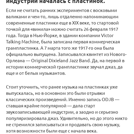
индустрии началась с пластинок.
Если не считать ранних экспериментов с восковыми
валиками и чем-то, лишь отдаленно напоминающим
современные пластинки еще в XIX веке, то стартовой
точкой для «винила» можно считать 26 февраля 1917
года. Тогда в Нью-Йорке, в здании компании Victor
Talking Machine, была записана первая коммерческая
грампластинка. А 7 марта того же 1917-го она была
официально выпущена. Записывался квинтет из Нового-
Орлеана — Original Dixieland Jazz Band. Да, на первой в
истории коммерческой грампластинке звучал джаз, да
еще и от белых музыкантов.
Стоит уточнить, что ранее музыка на пластинках уже
выпускалась, но в основном это были отрывки
классических произведений. Именно запись ODJB —
ставшая крайне популярной — дала старт
звукозаписывающей индустрии, а заодно и серьезно
популяризировала джаз. Удивительно, но до этого никто
не стремился записываться и продавать свою музыку,
хотя возможности были еще с начала века.