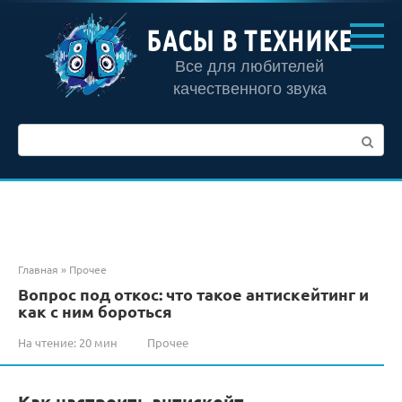
Перейти
к
БАСЫ В ТЕХНИКЕ
контенту
Все для любителей
качественного звука
Поиск:
Главная
»
Прочее
Вопрос под откос: что такое антискейтинг и
как с ним бороться
На чтение:
20 мин
Прочее