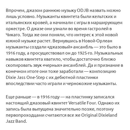
Впрочем, джазом раннюю музыку ODJB назвать можно
лишь условно. Музыканты квинтета были кельтских и
итальянских кровей, а начинали с игры в марширующем
оркестре. О джазе они узнали во время гастролей в
Чикаго. Тогда же они поняли, что интерес к этой новой
южной музыке растет. Вернувшись в Новой-Орлеан
музыканты создали «джазовый» ансамбль — это было в
1916 году, а просуществовал он до 1925-го. Музыкальных
навыков квинтета хватило, чтобы достаточно близко
скопировать звук «черных» ансамблей. Да и признание в
конечном итоге они тоже заработали — композицию
Dixie Jass One-Step с их дебютной пластинки
впоследствии часто играли и чернокожие музыканты.
Еще раньше — в 1916 году — на пластинку записался
настоящий джазовый квинтет Versatile Four. Однако их
запись была выпущена значительно позже, поэтому
первопроходцами считаются все же Original Dixieland
Jazz Band.