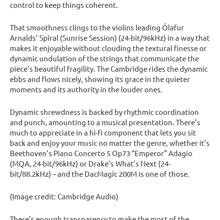
control to keep things coherent.
That smoothness clings to the violins leading Ólafur
Arnalds’ Spiral (Sunrise Session) (24-bit/96kHz) in a way that
makes it enjoyable without clouding the textural finesse or
dynamic undulation of the strings that communicate the
piece’s beautiful fragility. The Cambridge rides the dynamic
ebbs and flows nicely, showing its grace in the quieter
moments and its authority in the louder ones.
Dynamic shrewdness is backed by rhythmic coordination
and punch, amounting to a musical presentation. There’s
much to appreciate in a hi-fi component that lets you sit
back and enjoy your music no matter the genre, whether it’s
Beethoven’s Piano Concerto 5 Op73 “Emperor” Adagio
(MQA, 24-bit/96kHz) or Drake’s What’s Next (24-
bit/88.2kHz) – and the DacMagic 200M is one of those.
(Image credit: Cambridge Audio)
There’s enough transparency to make the most of the