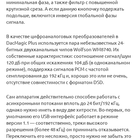
минимальная фаза, а также фильтр с повышенной
крутизной среза. А если данную кнопочку подержать
подольше, включится инверсия глобальной фазы
сигнала.
В качестве цифроаналоговых преобразователей в
DacMagic Plus используется пара небезызвестных 24-
битных двухканальных чипов Wolfson WM8740. Их
собственные характеристики: соотношение сигнал/шум
120 дБ при общих искажениях 104 дБ (в одноканальном
режиме), поддержка сигналов PCM с частотой
семплирования до 192 кГц и, хорошо это или не очень,
отсутствие совместимости с форматом DSD.
Сам аппаратик действительно способен работать с
асинхронными потоками вплоть до 24 бит/192 кГц,
однако нужно иметь в виду две хитрости. Во-первых, по
умолчанию его USB-интерфейс работает в режиме
версии 1.1 — соответственно, треки высокого
разрешения (более 48 кГц) он принимать отказывается.
Переключить его несложно, просто нужно не забыть это