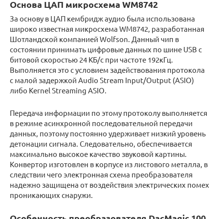
Основа ЦАП микросхема WM8742
За основу в ЦАП кембридж аудио была использована
широко известная микросхема WM8742, разработанная
Шотландской компанией Wolfson. Данный чип в
состоянии принимать цифровые данных по шине USB с
битовой скоростью 24 КБ/с при частоте 192кГц.
Выполняется это с условием задействования протокола
с малой задержкой Audio Stream Input/Output (ASIO)
либо Kernel Streaming ASIO.
Передача информации по этому протоколу выполняется
в режиме асинхронной последовательной передачи
данных, поэтому постоянно удерживает низкий уровень
детонации сигнала. Следовательно, обеспечивается
максимально высокое качество звуковой картины.
Конвертор изготовлен в корпусе из листового металла, в
следствии чего электронная схема преобразователя
надежно защищена от воздействия электрических помех
проникающих снаружи.
Особенность преобразователя DacMagic 100