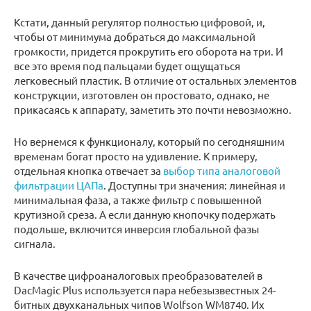
Кстати, данный регулятор полностью цифровой, и,
чтобы от минимума добраться до максимальной
громкости, придется прокрутить его оборота на три. И
все это время под пальцами будет ощущаться
легковесный пластик. В отличие от остальных элементов
конструкции, изготовлен он простовато, однако, не
прикасаясь к аппарату, заметить это почти невозможно.
Но вернемся к функционалу, который по сегодняшним
временам богат просто на удивление. К примеру,
отдельная кнопка отвечает за
выбор типа аналоговой
фильтрации ЦАПа
. Доступны три значения: линейная и
минимальная фаза, а также фильтр с повышенной
крутизной среза. А если данную кнопочку подержать
подольше, включится инверсия глобальной фазы
сигнала.
В качестве цифроаналоговых преобразователей в
DacMagic Plus используется пара небезызвестных 24-
битных двухканальных чипов Wolfson WM8740. Их