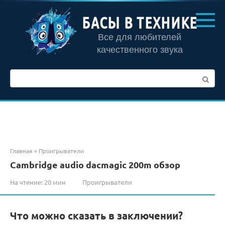
Перейти
к
БАСЫ В ТЕХНИКЕ
контенту
Все для любителей
качественного звука
Поиск:
Главная
»
Проигрыватели
Cambridge audio dacmagic 200m обзор
На чтение:
20 мин
Проигрыватели
Что можно сказать в заключении?