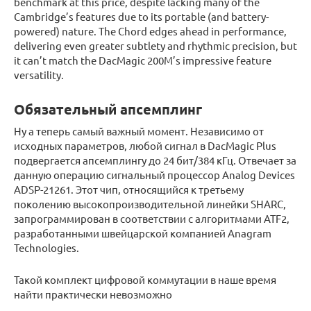
benchmark at this price, despite lacking many of the
Cambridge’s features due to its portable (and battery-
powered) nature. The Chord edges ahead in performance,
delivering even greater subtlety and rhythmic precision, but
it can’t match the DacMagic 200M’s impressive feature
versatility.
Обязательный апсемплинг
Ну а теперь самый важный момент. Независимо от
исходных параметров, любой сигнал в DacMagic Plus
подвергается апсемплингу до 24 бит/384 кГц. Отвечает за
данную операцию сигнальный процессор Analog Devices
ADSP-21261. Этот чип, относящийся к третьему
поколению высокопроизводительной линейки SHARC,
запрограммирован в соответствии с алгоритмами ATF2,
разработанными швейцарской компанией Anagram
Technologies.
Такой комплект цифровой коммутации в наше время
найти практически невозможно