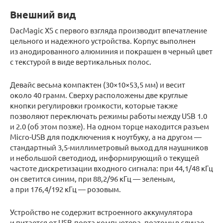
Внешний вид
DacMagic XS с первого взгляда производит впечатление
цельного и надежного устройства. Корпус выполнен
из анодированного алюминия и покрашен в черный цвет
с текстурой в виде вертикальных полос.
Девайс весьма компактен (30×10×53,5 мм) и весит
около 40 грамм. Сверху расположены две круглые
кнопки регулировки громкости, которые также
позволяют переключать режимы работы между USB 1.0
и 2.0 (об этом позже). На одном торце находится разъем
Micro-USB для подключения к ноутбуку, а на другом —
стандартный 3,5-миллиметровый выход для наушников
и небольшой светодиод, информирующий о текущей
частоте дискретизации входного сигнала: при 44,1/48 кГц
он светится синим, при 88,2/96 кГц — зеленым,
а при 176,4/192 кГц — розовым.
Устройство не содержит встроенного аккумулятора
и питается от USB-порта компьютера, поэтому в случае