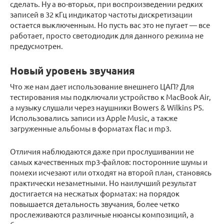
сделать. Ну а во-вторых, при воспроизведении редких
записей в 32 кГц индикатор частоты дискретизации
остается выключенным. Но пусть вас это не пугает — все
работает, просто светодиодик для данного режима не
предусмотрен.
Новый уровень звучания
Что же нам дает использование внешнего ЦАП? Для
тестирования мы подключали устройство к MacBook Air,
а музыку слушали через наушники Bowers & Wilkins P5.
Использовались записи из Apple Music, а также
загруженные альбомы в форматах flac и mp3.
Отличия наблюдаются даже при прослушивании не
самых качественных mp3-файлов: посторонние шумы и
помехи исчезают или отходят на второй план, становясь
практически незаметными. Но наилучший результат
достигается на несжатых форматах: на порядок
повышается детальность звучания, более четко
прослеживаются различные нюансы композиций, а