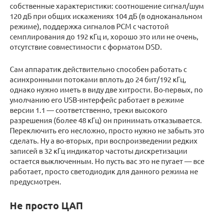
собственные характеристики: соотношение сигнал/шум
120 дБ при общих искажениях 104 дБ (в одноканальном
режиме), поддержка сигналов PCM с частотой
семплирования до 192 кГц и, хорошо это или не очень,
отсутствие совместимости с форматом DSD.
Сам аппаратик действительно способен работать с
асинхронными потоками вплоть до 24 бит/192 кГц,
однако нужно иметь в виду две хитрости. Во-первых, по
умолчанию его USB-интерфейс работает в режиме
версии 1.1 — соответственно, треки высокого
разрешения (более 48 кГц) он принимать отказывается.
Переключить его несложно, просто нужно не забыть это
сделать. Ну а во-вторых, при воспроизведении редких
записей в 32 кГц индикатор частоты дискретизации
остается выключенным. Но пусть вас это не пугает — все
работает, просто светодиодик для данного режима не
предусмотрен.
Не просто ЦАП