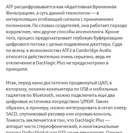
ATF расшифровывается как «Адаптивная Временнáя
Фильтрация», а суть данной технологии — в
интерполяции огибающей сигнала с применением
полиномов. По словам создателей, она работает гораздо
корректнее, чем другие способы апсемплинга. Кроме
того, процесс предусматривает глубокую буферизацию
цифрового потока с целью подавления джиттера. Судя
по всему, к возможностям ATF2 в Cambridge Audio
относятся действительно очень серьезно, ведь ее
отключение в DacMagic Plus не предусмотрено в
принципе.
Итак, перед нами достаточно продвинутый ЦАП, к
которому, помимо компьютера по USB и мобильных
гаджетов по Bluetooth, можно подключить еще два
цифровых источника посредством S/PDIF. Таким
образом, к примеру, можно интегрировать в сетап плеер
SACD, спутниковый ресивер или игровую консоль.
Тонкость заключается в том, что DacMagic Plus —
аппарат чисто стереофонический, и многоканальные
потоки Dolby Digital или DTS он не декодирует. Однако