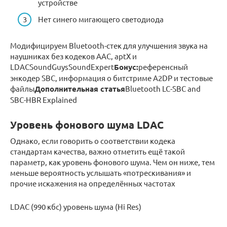
устройстве
Нет синего мигающего светодиода
Модифицируем Bluetooth-стек для улучшения звука на
наушниках без кодеков AAC, aptX и
LDACSoundGuysSoundExpert
Бонус:
референсный
энкодер SBC, информация о битстриме A2DP и тестовые
файлы
Дополнительная статья
Bluetooth LC-SBC and
SBC-HBR Explained
Уровень фонового шума LDAC
Однако, если говорить о соответствии кодека
стандартам качества, важно отметить ещё такой
параметр, как уровень фонового шума. Чем он ниже, тем
меньше вероятность услышать «потрескивания» и
прочие искажения на определённых частотах
LDAC (990 кбс) уровень шума (Hi Res)