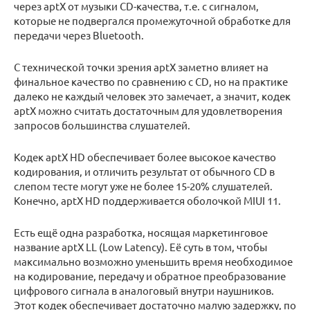
через aptX от музыки CD-качества, т.е. с сигналом,
которые не подвергался промежуточной обработке для
передачи через Bluetooth.
С технической точки зрения aptX заметно влияет на
финальное качество по сравнению с CD, но на практике
далеко не каждый человек это замечает, а значит, кодек
aptX можно считать достаточным для удовлетворения
запросов большинства слушателей.
Кодек aptX HD обеспечивает более высокое качество
кодирования, и отличить результат от обычного CD в
слепом тесте могут уже не более 15-20% слушателей.
Конечно, aptX HD поддерживается оболочкой MIUI 11.
Есть ещё одна разработка, носящая маркетинговое
название aptX LL (Low Latency). Её суть в том, чтобы
максимально возможно уменьшить время необходимое
на кодирование, передачу и обратное преобразование
цифрового сигнала в аналоговый внутри наушников.
Этот кодек обеспечивает достаточно малую задержку, по