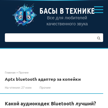
Перейти
к
БАСЫ В ТЕХНИКЕ
контенту
Все для любителей
качественного звука
Поиск:
Главная
»
Прочее
Aptx bluetooth адаптер за копейки
На чтение:
27 мин
Прочее
Какой аудиокодек Bluetooth лучший?