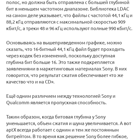
полос, но должна быть отправлена с большей глубиной
бит в меньшем частотном диапазоне. Библиотека LDAC
на самом деле указывает, что файлы с частотой 44,1 кГц и
88,2 кГц отправляются с максимальной скоростью 909
кбит/с, а треки 48 и 96 кГц используют полные 990 кбит/с.
Основываясь на вышеприведенном графике, можно
сказать, что 16-битный 44,1 кГц файл будет проходить
через кодек без изменений, поскольку доступная
глубина бит больше 16. Это также подкрепляется
заявлениями в маркетинговых материалах Sony. В них
говорится, что результат сжатия обеспечивает «то же
качество что и на CD».
Ещё одним различием между технологией Sony и
Qualcomm является пропускная способность.
Таким образом, когда битовая глубина у Sony
уменьшается, объем сжатия и шума увеличивается. А вот
aptX всегда работает с одним и тем же постоянным
битрейтом. В то время как решение Sony более гибкое,