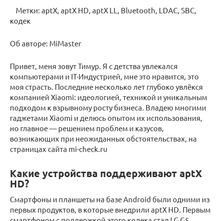
Метки: aptX, aptX HD, aptX LL, Bluetooth, LDAC, SBC,
кодек
Об авторе: MiMaster
Привет, меня зовут Тимур. Я с детства увлекался
компьютерами и IT-Индустрией, мне это нравится, это
моя страсть. Последние несколько лет глубоко увлёкся
компанией Xiaomi: идеологией, техникой и уникальным
подходом к взрывному росту бизнеса. Владею многими
гаджетами Xiaomi и делюсь опытом их использования,
но главное — решением проблем и казусов,
возникающих при неожиданных обстоятельствах, на
страницах сайта mi-check.ru
Какие устройства поддерживают aptX
HD?
Смартфоны и планшеты на базе Android были одними из
первых продуктов, в которые внедрили aptX HD. Первым
смартфоном с поддержкой этого кодека стал LG G5.