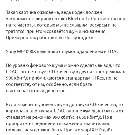
Такая картина ожидаема, ведь кодек должен
«экономить» ширину потока Bluetooth. Соответственно,
на те частоты, которые мы не слышим, ресурсы и не
тратятся, при этом создаётся шум и искажения.
Примерно так работают все lossy-кодеки.
Sony WI-1000X наушники с шумоподавлением и LDAC
По уровню фонового шума можно сделать вывод, что
LDAC соответствует CD-качеству в двух из трёх режимах.
990 кбит\с приближаются к стандартам Hi Res, но не
соответствуют им, особенно, если брать
высокочастотный диапазон.
Если замерить уровень шума для звука CD-качества, то
картина аналогичная. LDAC вполне «умещается» в этот
стандарт на режимах 990 кбит\с и 660 кбит\с. Но в
приоритете соединения искажений значительно
больше, чем должно быть. При этом aptX HD даёт