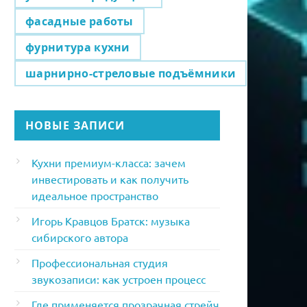
фасадные работы
фурнитура кухни
шарнирно-стреловые подъёмники
НОВЫЕ ЗАПИСИ
Кухни премиум-класса: зачем
инвестировать и как получить
идеальное пространство
Игорь Кравцов Братск: музыка
сибирского автора
Профессиональная студия
звукозаписи: как устроен процесс
Где применяется прозрачная стрейч