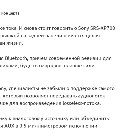
я концерта
е тока. И снова стоит говорить о Sony SRS-XP700
 крышкой на задней панели прячется целая
чаи жизни.
я Bluetooth, причем современной ревизии для
никами, будь то смартфон, планшет или
ony, специалисты не забыли о поддержке самого
, который позволяет передавать аудиопоток
аже для воспроизведения losseless-потока.
нку к аналоговому источнику или объединить
ся AUX в 3.5-миллиметровом исполнении.