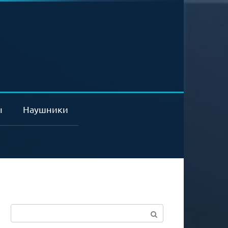
ы
Наушники
Поиск: