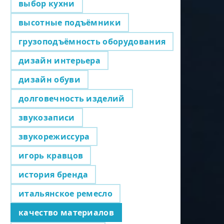
выбор кухни
высотные подъёмники
грузоподъёмность оборудования
дизайн интерьера
дизайн обуви
долговечность изделий
звукозаписи
звукорежиссура
игорь кравцов
история бренда
итальянское ремесло
качество материалов