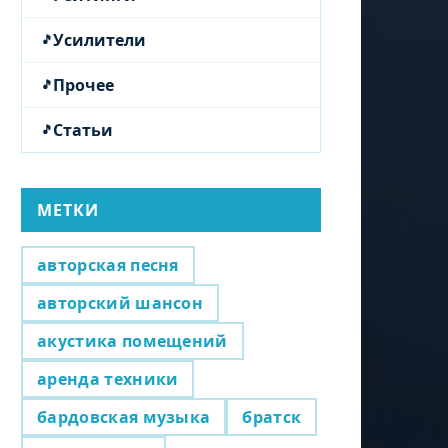
Усилители
Прочее
Статьи
МЕТКИ
авторская песня
авторский шансон
акустика помещений
аренда техники
бардовская музыка
братск