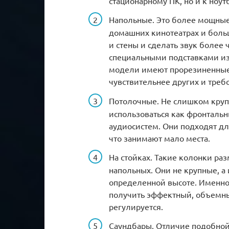
стационарному ПК, но и к ноут
Напольные. Это более мощные
домашних кинотеатрах и боль
и стены и сделать звук более
специальными подставками из
модели имеют прорезиненные 
чувствительнее других и треб
Потолочные. Не слишком круп
использоваться как фронтальн
аудиосистем. Они подходят д
что занимают мало места.
На стойках. Такие колонки ра
напольных. Они не крупные, а 
определенной высоте. Именн
получить эффектный, объемны
регулируется.
Саундбары. Отличие подобной 