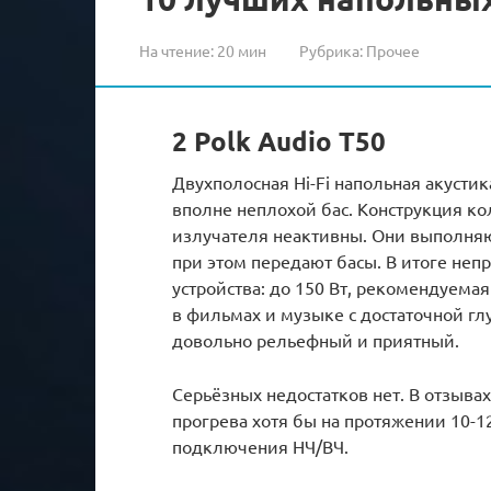
На чтение:
20 мин
Рубрика:
Прочее
2 Polk Audio T50
Двухполосная Hi-Fi напольная акусти
вполне неплохой бас. Конструкция ко
излучателя неактивны. Они выполняю
при этом передают басы. В итоге неп
устройства: до 150 Вт, рекомендуемая
в фильмах и музыке с достаточной глу
довольно рельефный и приятный.
Серьёзных недостатков нет. В отзыва
прогрева хотя бы на протяжении 10-12
подключения НЧ/ВЧ.