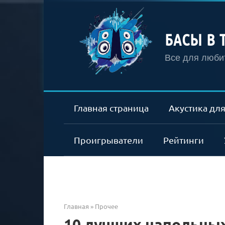
Перейти
к
контенту
БАСЫ В 
Все для любит
Главная страница
Акустика для
Проигрыватели
Рейтинги
Главная
»
Прочее
10 лучших напольных