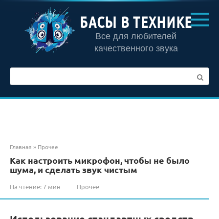
Перейти
к
БАСЫ В ТЕХНИКЕ
контенту
Все для любителей
качественного звука
Поиск:
Главная
»
Прочее
Как настроить микрофон, чтобы не было
шума, и сделать звук чистым
На чтение:
7 мин
Прочее