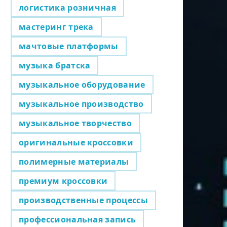
логистика розничная
мастеринг трека
мачтовые платформы
музыка братска
музыкальное оборудование
музыкальное производство
музыкальное творчество
оригинальные кроссовки
полимерные материалы
премиум кроссовки
производственные процессы
профессиональная запись