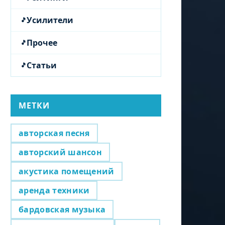
Усилители
Прочее
Статьи
МЕТКИ
авторская песня
авторский шансон
акустика помещений
аренда техники
бардовская музыка