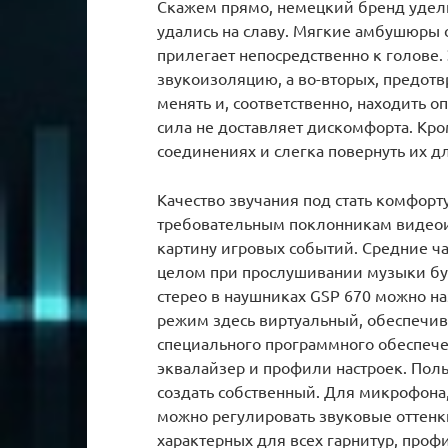
Скажем прямо, немецкий бренд удели
удались на славу. Мягкие амбушюры с
прилегает непосредственно к голове.
звукоизоляцию, а во-вторых, предотв
менять и, соответственно, находить
сила не доставляет дискомфорта. Кр
соединениях и слегка повернуть их дл
Качество звучания под стать комфорт
требовательным поклонникам видеои
картину игровых событий. Средние ча
целом при прослушивании музыки бу
стерео в наушниках GSP 670 можно н
режим здесь виртуальный, обеспечи
специального программного обеспече
эквалайзер и профили настроек. Пол
создать собственный. Для микрофона
можно регулировать звуковые оттенк
характерных для всех гарнитур, про