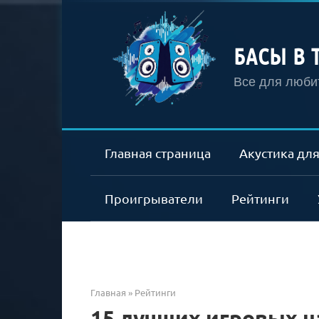
Перейти
к
контенту
БАСЫ В 
Все для любит
Главная страница
Акустика для
Проигрыватели
Рейтинги
Главная
»
Рейтинги
15 лучших игровых 