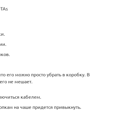
DTAs
ки.
ии.
ков.
о его можно просто убрать в коробку. В
его не мешает.
лючиться кабелем.
опкам на чаше придется привыкнуть.