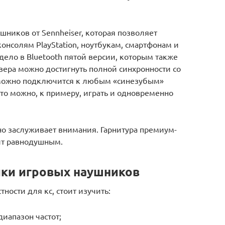
шников от Sennheiser, которая позволяет
онсолям PlayStation, ноутбукам, смартфонам и
ело в Bluetooth пятой версии, которым также
вера можно достигнуть полной синхронности со
 можно подключится к любым «синезубым»
 что можно, к примеру, играть и одновременно
о заслуживает внимания. Гарнитура премиум-
вит равнодушным.
ики игровых наушников
ности для кс, стоит изучить:
иапазон частот;