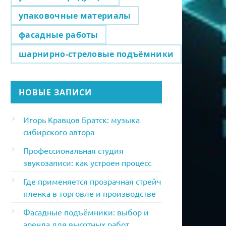
упаковочные материалы
фасадные работы
шарнирно-стреловые подъёмники
НОВЫЕ ЗАПИСИ
Игорь Кравцов Братск: музыка
сибирского автора
Профессиональная студия
звукозаписи: как устроен процесс
Где применяется прозрачная стрейч
пленка в торговле и производстве
Фасадные подъёмники: выбор и
аренда для высотных работ