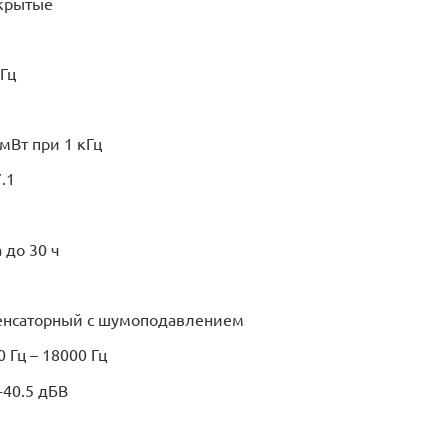
акрытые
 Гц
/мВт при 1 кГц
.1
 до 30 ч
енсаторный с шумоподавлением
 Гц – 18000 Гц
-40.5 дБВ