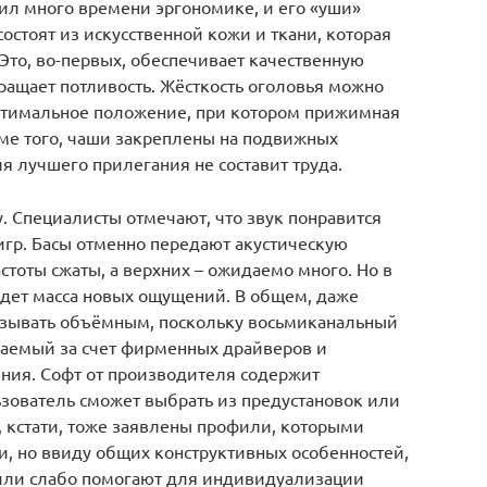
л много времени эргономике, и его «уши»
остоят из искусственной кожи и ткани, которая
 Это, во-первых, обеспечивает качественную
ращает потливость. Жёсткость оголовья можно
 оптимальное положение, при котором прижимная
оме того, чаши закреплены на подвижных
я лучшего прилегания не составит труда.
у. Специалисты отмечают, что звук понравится
гр. Басы отменно передают акустическую
стоты сжаты, а верхних – ожидаемо много. Но в
дет масса новых ощущений. В общем, даже
азывать объёмным, поскольку восьмиканальный
ваемый за счет фирменных драйверов и
ния. Софт от производителя содержит
ьзователь сможет выбрать из предустановок или
, кстати, тоже заявлены профили, которыми
и, но ввиду общих конструктивных особенностей,
фили слабо помогают для индивидуализации