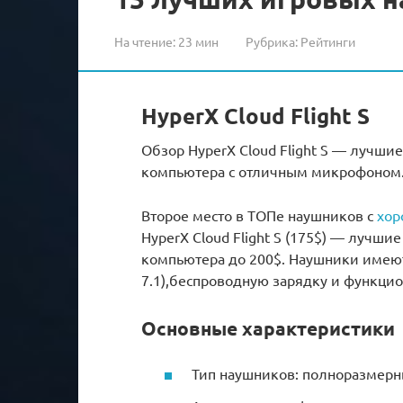
На чтение:
23 мин
Рубрика:
Рейтинги
HyperX Cloud Flight S
Обзор HyperX Cloud Flight S — лучш
компьютера с отличным микрофоном
Второе место в ТОПе наушников с
хор
HyperX Cloud Flight S (175$) — лучш
компьютера до 200$. Наушники имеют
7.1),беспроводную зарядку и функци
Основные характеристики
Тип наушников: полноразмер