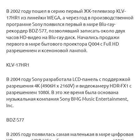
В 2002 году пошел в серию первый ЖК-телевизор KLV-
17HR1 из линейки WEGA, а через год в производственной
программе Sony появился первый в мире Blu-ray-
рекордер BDZ-S77, позволявший записать около двух
часов HD-видео на Blu-ray-диск. Начались продажи
первого в мире бытового проектора Q004 с Full HD
разрешением и ксеноновой лампой.
KLV-17HR1
В 2004 году Sony разработала LCD-панель с поддержкой
разрешения 4K (4906H x 2160V) и видеокамеру HDR-FX1 с
разрешением 1080i. В это же время была основана
музыкальная компания Sony BMG Music Entertainment,
Inc.
BDZ-S77
В 2005 году появилась самая маленькая в мире цифровая