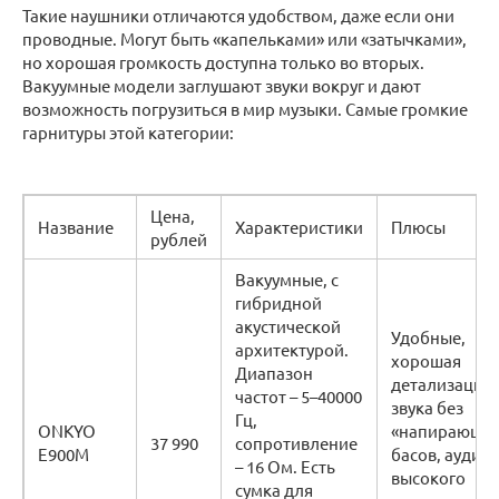
Такие наушники отличаются удобством, даже если они
проводные. Могут быть «капельками» или «затычками»,
но хорошая громкость доступна только во вторых.
Вакуумные модели заглушают звуки вокруг и дают
возможность погрузиться в мир музыки. Самые громкие
гарнитуры этой категории:
Цена,
Название
Характеристики
Плюсы
рублей
Вакуумные, с
гибридной
акустической
Удобные,
архитектурой.
хорошая
Диапазон
детализация
частот – 5–40000
звука без
Гц,
ONKYO
«напирающи
37 990
сопротивление
E900M
басов, аудио
– 16 Ом. Есть
высокого
сумка для