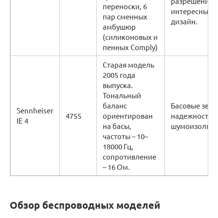
разрешения,
переноски, 6
интересный
пар сменных
дизайн.
амбушюр
(силиконовых и
пенных Comply)
Старая модель
2005 года
выпуска.
Тональный
баланс
Басовые звук
Sennheiser
4755
ориентирован
надежность,
IE 4
на басы,
шумоизоляци
частоты – 10–
18000 Гц,
сопротивление
– 16 Ом.
Обзор беспроводных моделей