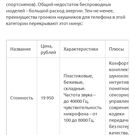
спортсменов). Общий недостаток беспроводных
моделей – большой расход энергии. Тем не менее,
преимущества громких наушников для телефона в этой
категории перекрывают этот минус:
Цена,
Название
Характеристики
Плюсы
рублей
Комфорт,
комплектац
Пластиковые,
шумоизоляц
бежевые,
интуитивно
складные.
понятное
Частота звука –
сенсорное
Стоимость
19 950
до 40000 Гц,
управление
чувствительность
современн
микрофона – от
кодеки
100 до 8000 Гц.
передачи зв
без потери
качества.