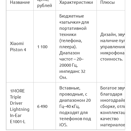
Название
Характеристики
Плюсы
рублей
Бюджетные
«затычки» для
портативной
техники
Дизайн, звуча
(телефона,
наличие пульт
Xiaomi
1 100
плеера).
управления и
Piston 4
Диапазон
микрофона,
частот – 20–
стоимость.
20000 Гц,
импеданс 32
Ом.
Вставные,
Богатое звуча
1MORE
проводные, с
благодаря
Triple
диапазоном 20
многодрайвер
Driver
6 490
Гц–40 кГц,
сборке, отлич
Lightning
подходят для
комплектация
In-Ear
телефонов под
качество
E1001-L
iOS.
материалов.