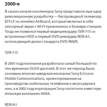
2000-е
В самом начале миллениума Sony представила еще одну
революционную разработку — беспроводной телевизор
IDT-LF из линейки AirBoard, который включал в себя
сенсорный экран с Wi-Fi-приемником и базовую станцию.
Тогда же появился первый видеорекордер SVR-715 со
встроенным HDD и первый DVD-рекордер RDR-A1,
использующий диски стандарта DVD-RW/R.
SVR-715
В 2001 году компания разработала самый большой по
тем временам OLED-дисплей. В этот же период была
основана японско-шведская компания Sony Ericsson
Mobile Communications, ориентированная на
производство мобильных телефонов и аксессуаров к
ним, а в 2002 году корпорация Sony поглотила известную
японскую компанию AIWA.
RDR-A1