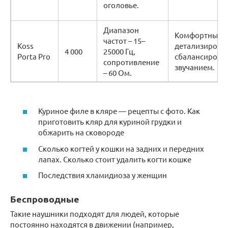
оголовье.
Диапазон
Комфортные, 
частот – 15–
Koss
детализирова
4 000
25000 Гц,
Porta Pro
сбалансирова
сопротивление
звучанием.
– 60 Ом.
Куриное филе в кляре — рецепты с фото. Как
приготовить кляр для куриной грудки и
обжарить на сковороде
Сколько когтей у кошки на задних и передних
лапах. Сколько стоит удалить когти кошке
Последствия хламидиоза у женщин
Беспроводные
Такие наушники подходят для людей, которые
постоянно находятся в движении (например,