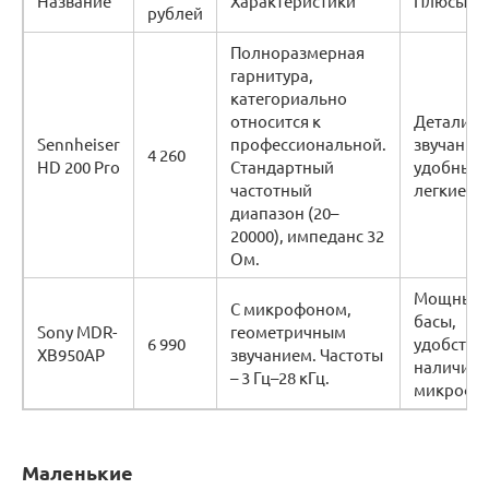
Название
Характеристики
Плюсы
рублей
Полноразмерная
гарнитура,
категориально
относится к
Детализа
Sennheiser
профессиональной.
звучания,
4 260
HD 200 Pro
Стандартный
удобные,
частотный
легкие.
диапазон (20–
20000), импеданс 32
Ом.
Мощные
С микрофоном,
басы,
Sony MDR-
геометричным
6 990
удобство,
XB950AP
звучанием. Частоты
наличие
– 3 Гц–28 кГц.
микрофо
Маленькие