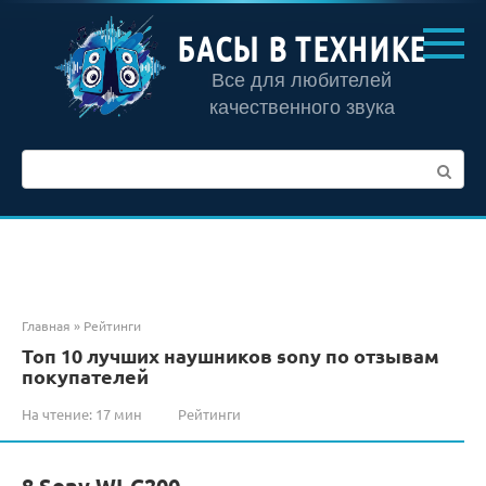
Перейти
к
БАСЫ В ТЕХНИКЕ
контенту
Все для любителей
качественного звука
Поиск:
Главная
»
Рейтинги
Топ 10 лучших наушников sony по отзывам
покупателей
На чтение:
17 мин
Рейтинги