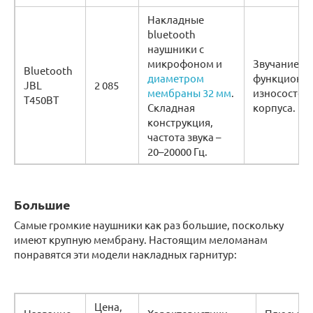
Накладные
bluetooth
наушники с
микрофоном и
Звучание,
Bluetooth
диаметром
функционал
JBL
2 085
мембраны 32 мм
.
износостой
T450BT
Складная
корпуса.
конструкция,
частота звука –
20–20000 Гц.
Большие
Самые громкие наушники как раз большие, поскольку
имеют крупную мембрану. Настоящим меломанам
понравятся эти модели накладных гарнитур:
Цена,