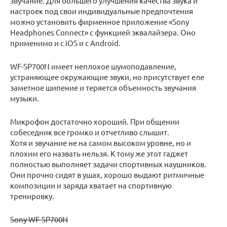
звучание. Для большего улучшения качества звука и
настроек под свои индивидуальные предпочтения
можно установить фирменное приложение «Sony
Headphones Connect» с функцией эквалайзера. Оно
применимо и с iOS и с Android.
WF-SP700N имеет неплохое шумоподавление,
устраняющее окружающие звуки, но присутствует еле
заметное шипение и теряется объемность звучания
музыки.
Микрофон достаточно хороший. При общении
собеседник все громко и отчетливо слышит.
Хотя и звучание не на самом высоком уровне, но и
плохим его назвать нельзя. К тому же этот гаджет
полностью выполняет задачи спортивных наушников.
Они прочно сидят в ушах, хорошо выдают ритмичные
композиции и заряда хватает на спортивную
тренировку.
Sony WF-SP700N