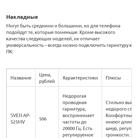
Накладные
Могут быть средними и большими, но для телефона
подойдут те, которые поменьше. Кроме высокого
качества следующих моделей, их отличает
универсальность – всегда можно подключить гарнитуру к
ПК:
Цена,
Название
Характеристики
Плюсы
рублей
Недорогая
проводная
Стильно выгля
гарнитура,
недорого стоя
SVEN AP-
воспринимает
Комфортные,
506
525MV
частоты до
имеют длинн
20000 Гц. Есть
шнур, регулят
регулируемое
громкости.