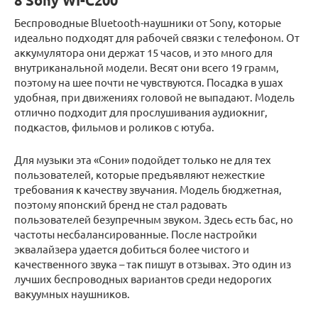
8 Sony WI-C200
Беспроводные Bluetooth-наушники от Sony, которые
идеально подходят для рабочей связки с телефоном. От
аккумулятора они держат 15 часов, и это много для
внутриканальной модели. Весят они всего 19 грамм,
поэтому на шее почти не чувствуются. Посадка в ушах
удобная, при движениях головой не выпадают. Модель
отлично подходит для прослушивания аудиокниг,
подкастов, фильмов и роликов с ютуба.
Для музыки эта «Сони» подойдет только не для тех
пользователей, которые предъявляют нежесткие
требования к качеству звучания. Модель бюджетная,
поэтому японский бренд не стал радовать
пользователей безупречным звуком. Здесь есть бас, но
частоты несбалансированные. После настройки
эквалайзера удается добиться более чистого и
качественного звука – так пишут в отзывах. Это один из
лучших беспроводных вариантов среди недорогих
вакуумных наушников.