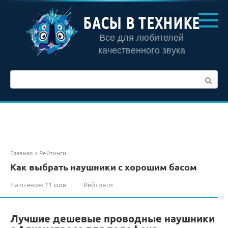
Перейти
к
БАСЫ В ТЕХНИКЕ
контенту
Все для любителей
качественного звука
Поиск:
Главная
»
Рейтинги
Как выбрать наушники с хорошим басом
На чтение:
11 мин
Рейтинги
Лучшие дешевые проводные наушники