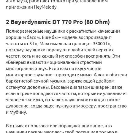
автопауза, работают только при установленном
приложении HeyMelody.
2 Beyerdynamic DT 770 Pro (80 Ohm)
Полноразмерные наушники с раскатистым качающим
хорошим басом. Еще бы – модель воспроизводит
частоты от 5 Гц. Максимальная граница – 35000 Гц,
поэтому наушники порадуют и любителей верхних
частот, хоть и не каждый их способен воспринять. Эти
«Байеры» выдают эмоциональный страстный
многогранный звук. Если вам по вкусу чистое
мониторное звучание – проходите мимо. А вот любители
бархатистой сочной музыки, заряжающей драйвом
останутся довольны. Басовый диапазон шикарен: даже
если в треке попадаются частоты, которые не улавливает
человеческое ухо, из чашек наушников исходит некое
дуновение, создающее нужную атмосферу, пространство
и глубину.
В отзывах пользователи обращают внимание, что
наушники раскрывают весь свой потенциал только в