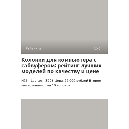
Рейтинги
0
Колонки для компьютера с
сабвуфером: рейтинг лучших
моделей по качеству и цене
№2 – Logitech Z906 Цена: 22 000 руб­лей Вто­рое
место наше­го топ 10 коло­нок