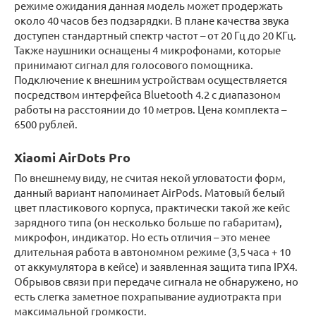
режиме ожидания данная модель может продержать
около 40 часов без подзарядки. В плане качества звука
доступен стандартный спектр частот – от 20 Гц до 20 КГц.
Также наушники оснащены 4 микрофонами, которые
принимают сигнал для голосового помощника.
Подключение к внешним устройствам осуществляется
посредством интерфейса Bluetooth 4.2 с диапазоном
работы на расстоянии до 10 метров. Цена комплекта –
6500 рублей.
Xiaomi AirDots Pro
По внешнему виду, не считая некой угловатости форм,
данный вариант напоминает AirPods. Матовый белый
цвет пластикового корпуса, практически такой же кейс
зарядного типа (он несколько больше по габаритам),
микрофон, индикатор. Но есть отличия – это менее
длительная работа в автономном режиме (3,5 часа + 10
от аккумулятора в кейсе) и заявленная защита типа IPX4.
Обрывов связи при передаче сигнала не обнаружено, но
есть слегка заметное похрапывание аудиотракта при
максимальной громкости.