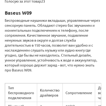
Голосую за этот товар23
Baseus W09
Беспроводные наушники вкладыши, управляемые через
сенсорную панель. Обладают стерео бас звучанием и
моментальным подключением к телефону, после
сопряжения. Качественное звучание, подавление
ненужных звуков в округе и долгая служба
длительностью в 150 часов, позволит вам удобно и с
наслаждением слушать музыку или аудио книгу где
угодно, где бы вы не находились. Стильный дизайн,
умное управление, устойчивость к воде и аккумулятор,
который хорошо держит заряд – вот, что нужно знать
про Baseus W09.
Тип
Диа
Количество
беспроводного
Сопротивление
вос
драйверов
подключения
част