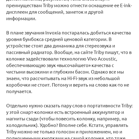
преимуществам Triby можно отнести оснащение ее E-ink-
дисплеем для сообщений, заметок и другой
информации.
В плане звучания Invoxia постаралась добиться качества
уровня бумбокса средней ценовой категории. В
устройстве стоят два динамика для стереозвука и
пассивный радиатор. Вообще, на сайте Triby пишут, что в
колонке задействовали технологию Vivo Acoustic,
обеспечивающую звук «высочайшего» качества с
чистыми высокими и глубоким басом. Однако все мы
знаем, что рассчитывать на Hi-Fi-звук из небольшой
коробочки не стоит. Потому и верить на слово как-то не
получается.
Отдельно нужно сказать пару слов о портативности Triby:
у этой смарт-колонки есть встроенный аккумулятор и
магниты сзади (чтобы повесить колонку, например, на
холодильник). Удобно? Вполне себе. Кстати, управлять
Triby можно не только голосом и приложением, но и
полноценными кнопками на самой колонке, что тоже