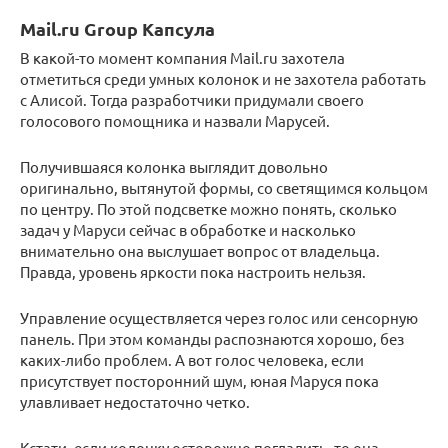
Mail.ru Group Капсула
В какой-то момент компания Mail.ru захотела
отметиться среди умных колонок и не захотела работать
с Алисой. Тогда разработчики придумали своего
голосового помощника и назвали Марусей.
Получившаяся колонка выглядит довольно
оригинально, вытянутой формы, со светящимся кольцом
по центру. По этой подсветке можно понять, сколько
задач у Маруси сейчас в обработке и насколько
внимательно она выслушает вопрос от владельца.
Правда, уровень яркости пока настроить нельзя.
Управление осуществляется через голос или сенсорную
панель. При этом команды распознаются хорошо, без
каких-либо проблем. А вот голос человека, если
присутствует посторонний шум, юная Маруся пока
улавливает недостаточно четко.
Кстати, если колонку осторожно погладить, то она