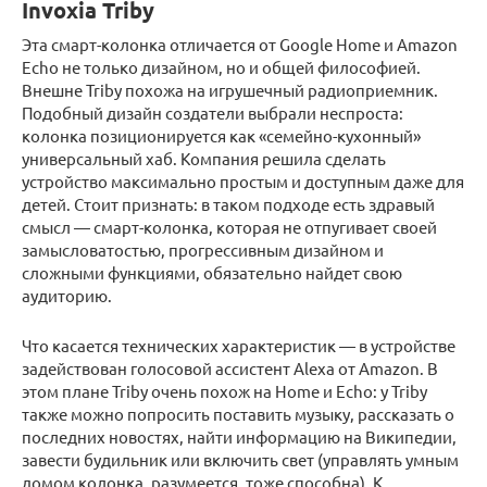
Invoxia Triby
Эта смарт-колонка отличается от Google Home и Amazon
Echo не только дизайном, но и общей философией.
Внешне Triby похожа на игрушечный радиоприемник.
Подобный дизайн создатели выбрали неспроста:
колонка позиционируется как «семейно-кухонный»
универсальный хаб. Компания решила сделать
устройство максимально простым и доступным даже для
детей. Стоит признать: в таком подходе есть здравый
смысл — смарт-колонка, которая не отпугивает своей
замысловатостью, прогрессивным дизайном и
сложными функциями, обязательно найдет свою
аудиторию.
Что касается технических характеристик — в устройстве
задействован голосовой ассистент Alexa от Amazon. В
этом плане Triby очень похож на Home и Echo: у Triby
также можно попросить поставить музыку, рассказать о
последних новостях, найти информацию на Википедии,
завести будильник или включить свет (управлять умным
домом колонка, разумеется, тоже способна). К